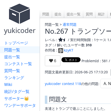
問題
提出
提出一覧
質問
統計
問題一覧 >
通常問題
yukicoder
No.267 トランプソ
レベル :
/ 実行時間制限 : 1ケース 1.
トップページ
タグ : /
解いたユーザー数
310
問題一覧
作問者 :
kzyKT
提出一覧
ProblemId : 581 /
コンテスト一覧
質問一覧
問題文最終更新日: 2026-06-25 17:13:20
ランキング
yukicoder contest 118
の他の問題:
Wiki
統計/タグ一覧
問題文
サポーター👑
ワンデーサポータ
友達とトランプで遊ぶことにしました。