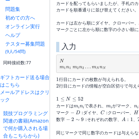
ー
カードを配ってもらいましたが、手札のカ
問題集
カードを順番通りに並び替えてください。
初めての方へ
カードは左から順にダイヤ、クローバー、
オンライン実行
マークごとに左から順に数字の小さい順に
ヘルプ
テスター募集問題
入力
(9人/54問)
N
N
同時接続数:77
m_1n_1 \ m_2n_2 \dots m_Nn_N
…
m
n
m
n
m
n
1
1
2
2
N
N
ギフトカード送る場合
1
1
行目にカードの枚数が与えられる。
はこちら
2
2
行目にカードの情報が空白区切りで与え
メールアドレスはクリ
1
1
≤
≤
52
ック
N
\le
m_in_i
m_i
n_
カードは
で表され、
がマーク、
m
n
m
n
i
i
i
i
N
\
C:
H
マーク
−
:
ダイヤ、
:
クローバー、
競技プログラミング
D
C
H
\le
-
\ - \
A:1
数字
−
2
∼
9
:
それぞれの数字、
:
1
、
関連の書籍(Amazon
A
52
\
2\sim9:
で何か購入される場
D:
同じマークで同じ数字のカードは与えらな
合もこちらから)