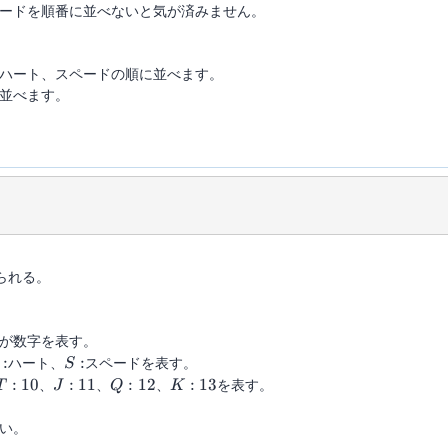
ードを順番に並べないと気が済みません。
ハート、スペードの順に並べます。
並べます。
られる。
i
が数字を表す。
:
S:
:
ハート、
:
スペードを表す。
S
T:10
J:11
Q:12
K:13
:
10
、
:
11
、
:
12
、
:
13
を表す。
T
J
Q
K
い。