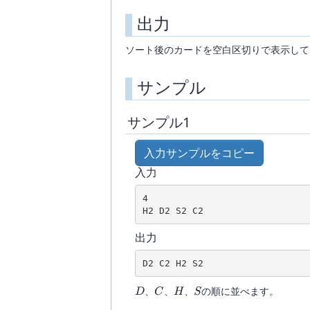
出力
ソート後のカードを空白区切りで表示して
サンプル
サンプル1
入力サンプルをコピー
入力
4

出力
D
C
H
S
、
、
、
の順に並べます。
D
C
H
S