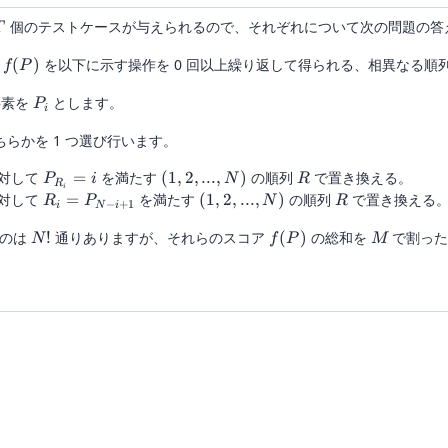
T
個のテストケースが与えられるので、それぞれについて次の問題の答
T
f(P)
ア
(
)
を以下に示す操作を 0 回以上繰り返して得られる、相異なる順
f
P
P_{i}
要素を
とします。
P
i
ちらかを 1 つ選び行います。
P_{R_i}
(1,2,...,N)
R
対して
=
を満たす
(
1
,
2
,
...
,
)
の順列
で置き換える。
P
i
N
R
R
i
= i
R_{i}
(1,2,...,N)
R
対して
=
を満たす
(
1
,
2
,
...
,
)
の順列
で置き換える
R
P
N
R
−
+
1
i
N
i
=
N!
f(P)
M
ものは
!
通りありますが、それらのスコア
(
)
の総和を
で割った
P_{N
N
f
P
M
- i +
1}