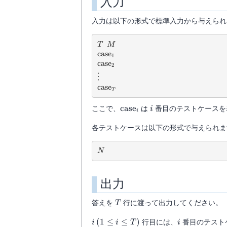
入力
10^9
入力は以下の形式で標準入力から与えられ
T
M
T
M
\mathrm{case}_1
case
1
\mathrm{case}_2
case
2
\vdots
⋮
\mathrm{case}_T
case
T
\mathrm{case}_i
i
ここで、
case
は
番目のテストケースを
i
i
各テストケースは以下の形式で与えられま
N
N
出力
T
答えを
行に渡って出力してください。
T
i \,
i
(
1
≤
≤
)
行目には、
番目のテスト
i
i
T
i