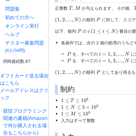
ー
T
M
正整数
,
が与えられます。 その後、
問題集
T
M
初めての方へ
(1,2,...,N)
P
(
1
,
2
,
...
,
)
の順列
に対して、スコ
N
P
オンライン実行
P
i \,
以下、順列
の
(
1
≤
≤
)
番目の
P
i
i
N
ヘルプ
(1
テスター募集問題
各操作では、次の 2 個の処理のうちど
\leq
i
(9人/54問)
P
i =
を、すべての
=
1
,
2
,
...
,
に
P
i
N
\leq
1,2,...,N
P
i =
を、すべての
=
1
,
2
,
...
,
に
同時接続数:87
N)
P
i
N
1,2,...,N
(1,2,...,N)
P
(
1
,
2
,
...
,
)
の順列
としてあり得る
N
P
ギフトカード送る場合
はこちら
制約
メールアドレスはクリ
ック
6
1
1
≤
≤
1
0
T
\leq
6
1 \leq
1
≤
≤
5
×
1
0
N
競技プログラミング
T
N \leq
9
1
1
≤
≤
1
0
M
関連の書籍(Amazon
\leq
5
\leq
入力はすべて整数
10^6
で何か購入される場
\times
M
10^6
\leq
合もこちらから)