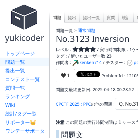
問題
提出
提出一覧
質問
統計
問題一覧 >
通常問題
yukicoder
No.3123 Inversion
レベル :
/ 実行時間制限 : 1ケー
トップページ
タグ : /
解いたユーザー数
23
問題一覧
作問者 :
kenken714
/ テスター :
p
提出一覧
ProblemId : 1210
コンテスト一覧
質問一覧
問題文最終更新日: 2025-04-18 00:28:52
ランキング
CPCTF 2025 : PPC
の他の問題:
Wiki
統計/タグ一覧
サポーター👑
1
注意
:この問題の実行時間制限は
1
ケース
ワンデーサポータ
問題文