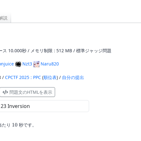
解説
ス 10.000秒 / メモリ制限 : 512 MB / 標準ジャッジ問題
onjuice
Nzt3
Naru820
8 /
CPCTF 2025 : PPC
(
順位表
) /
自分の提出
問題文のHTMLを表示
10
当たり
10
秒です。