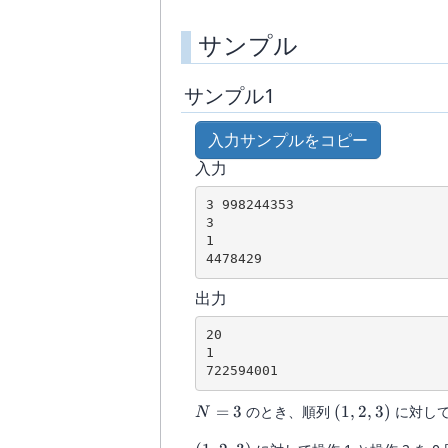
(1
\leq
サンプル
i
\leq
T)
サンプル1
入力サンプルをコピー
入力
3 998244353

3

1

出力
20

1

N
(1,
=
3
のとき、順列
(
1
,
2
,
3
)
に対して
N
=
2,