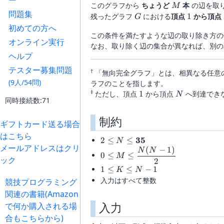
ー
M
このグラフから
ちょうど
本
の辺を取
M
問題集
G
1
残ったグラフ
における
頂点
1
から頂点
G
初めての方へ
この条件を満たすような辺の取り除き方
オンライン実行
なお、取り除く辺の集合が異なれば、別の
ヘルプ
テスター募集問題
†
「無向完全グラフ」とは、相異なる任意
(9人/54問)
ラフのことを指します。
‡
1
N
ただし、頂点
1
から頂点
へ到達でき
N
同時接続数:71
制約
ギフトカード送る場合
はこちら
2 \leq N \leq
35
2
≤
≤
N
メールアドレスはクリ
(
−
1
)
{\mathbf{35}}
0 \leq M
N
N
0
≤
≤
M
ック
\leq
2
1
1
≤
≤
−
1
\dfrac{N(N-
K
N
\leq
入力はすべて整数
1)}{2}
競技プログラミング
K
関連の書籍(Amazon
\leq
入力
で何か購入される場
N-1
合もこちらから)