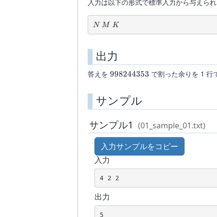
入力は以下の形式で標準入力から与えられ
N\ M\ K
N
M
K
出力
998244353
答えを
998244353
で割った余りを 1 
サンプル
サンプル1
(01_sample_01.txt)
入力サンプルをコピー
入力
4 2 2
出力
5