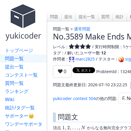
問題
提出
提出一覧
質問
統計
問題一覧 >
通常問題
yukicoder
No.3589 Make Ends M
レベル :
/ 実行時間制限 : 1ケー
トップページ
タグ : /
解いたユーザー数
12
問題一覧
作問者 :
marc2825
/ テスター :
si
提出一覧
ProblemId : 1324
コンテスト一覧
質問一覧
問題文最終更新日: 2026-07-10 23:22:25
ランキング
yukicoder contest 504
の他の問題:
Wiki
統計/タグ一覧
問題文
サポーター👑
ワンデーサポータ
1,2,\dots,N
頂点
1
,
2
,
…
,
からなる無向完全グラ
N