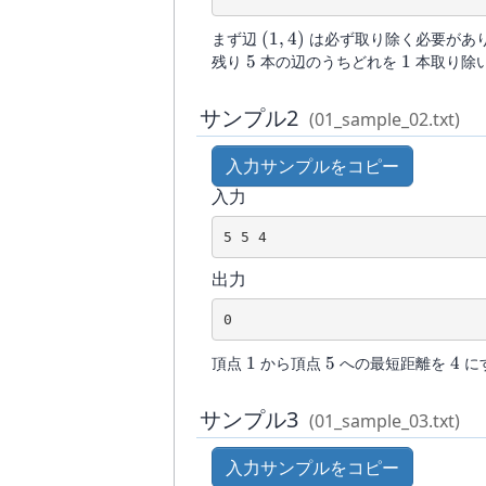
(1,4)
まず辺
(
1
,
4
)
は必ず取り除く必要があ
5
1
残り
5
本の辺のうちどれを
1
本取り除
サンプル2
(01_sample_02.txt)
入力サンプルをコピー
入力
5 5 4
出力
0
1
5
4
頂点
1
から頂点
5
への最短距離を
4
に
サンプル3
(01_sample_03.txt)
入力サンプルをコピー