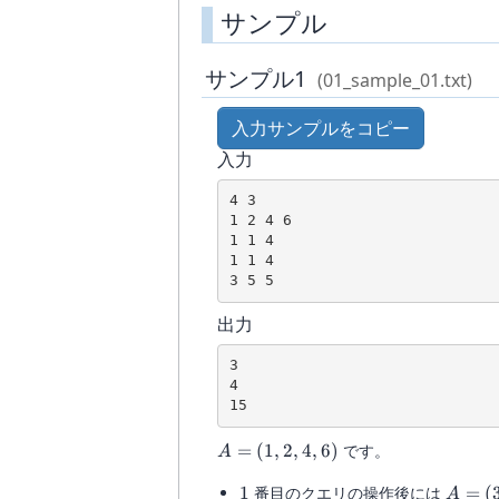
サンプル
サンプル1
(01_sample_01.txt)
入力サンプルをコピー
入力
4 3

1 2 4 6

1 1 4

1 1 4

出力
3

4

A=
=
(
1
,
2
,
4
,
6
)
です。
A
(1,2,4,6)
1
A=
1
番目のクエリの操作後には
=
(
A