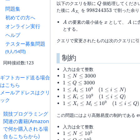
ー
(A_1,A_2,\dots,A_
Q
以下のクエリを順に
個処理してくださ
Q
問題集
A_{X_i}
998244353
た後に
を
998244353
で割った余り
A
X
i
初めての方へ
A
x
A
の要素の最小値を
として、
に
A
x
A
オンライン実行
とする。
ヘルプ
クエリで変更されたものは次のクエリに引
テスター募集問題
(9人/54問)
制約
同時接続数:123
入力は全て整数
1\le
1
≤
≤
3000
N
ギフトカード送る場合
N\le
1\le
1
≤
≤
3000
Q
はこちら
3000
Q\le
9
1\le A_i\le
1
≤
≤
1
0
(
1
≤
≤
)
A
i
N
メールアドレスはクリ
i
3000
10^9\quad(1\le
9
1\le K_i\le
1
≤
≤
1
0
(
1
≤
≤
)
K
i
Q
i
ック
i\le N)
10^9\quad(1\le
9
1\le X_i\le
1
≤
≤
≤
1
0
(
1
≤
≤
)
X
M
i
Q
i
i
i\le Q)
M_i\le
競技プログラミング
この問題にはより高難易度の制約である e
10^9\quad(1\le
関連の書籍(Amazon
i\le Q)
入力は全て整数
で何か購入される場
5
1\le
1
≤
≤
1
0
N
合もこちらから)
N\le
5