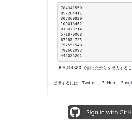
784341550

857264411

307360820

109013452

816875714

571870008

872854725

757551548

492602093

998244353
998244353
で割った余りを出力するこ
提出するには、Twitter 、GitHub
Sign in with Git