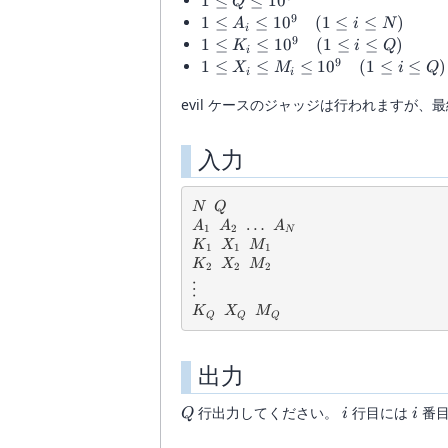
1\le
1
≤
≤
1
0
Q
10^5
Q\le
9
1\le A_i\le
1
≤
≤
1
0
(
1
≤
≤
)
A
i
N
i
10^5
10^9\quad(1\le
9
1\le K_i\le
1
≤
≤
1
0
(
1
≤
≤
)
K
i
Q
i
i\le N)
10^9\quad(1\le
9
1\le X_i\le
1
≤
≤
≤
1
0
(
1
≤
≤
)
X
M
i
Q
i
i
i\le Q)
M_i\le
evil ケースのジャッジは行われますが
10^9\quad(1\le
i\le Q)
入力
N
Q
N
Q
A_1
A_2
\dots
…
A_N
A
A
A
1
2
N
K_1
X_1
M_1
K
X
M
1
1
1
K_2
X_2
M_2
K
X
M
2
2
2
\vdots
⋮
K_Q
X_Q
M_Q
K
X
M
Q
Q
Q
出力
Q
i
i
行出力してください。
行目には
番目
Q
i
i