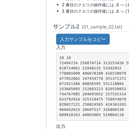
(3,5,7
2
A=
2
番目のクエリの操作後には
=
(
A
(4,6,9
3
A=
3
番目のクエリの操作後には
=
(
A
(7,8,1
サンプル2
(01_sample_02.txt)
入力サンプルをコピー
入力
10 10

72494724 256674714 313253426 5
618714061 21048135 53392932

778865009 406678109 416530079

477052802 147454770 351371372

671921386 80856595 551118804

333685095 152683213 820558853

744767085 204695052 257535314

833792916 325319475 758974079

829827121 250824565 424363265

966042025 20697527 326806538

出力