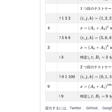
1
1
つ目のテストケー
1
2
2
(i,j,k)=
?
1
2
2
(
,
,
)
=
(
1
,
2
,
2
i
j
k
(1,2,2)
2
4
x=
4
=
(
+
)
x
A
A
1
2
(A_{1}+A_{2})
5
6
8
(i,j,k)=
?
5
6
8
N=0
(
,
,
)
=
(
5
,
6
,
8
i
j
k
(5,6,8)
8
3
x=\left(A_{0}+
3
=
(
+
)
x
A
A
0
1
N=1
3
B_1=3
!
3
特定した
=
3
を
B
1
2
2
つ目のテストケー
0
1
100
(i,j,k)=
?
0
1
100
(
,
,
)
=
(
0
,
1
,
1
i
j
k
(0,1,100)
100
9
x=\left(A_{0}+
9
=
(
+
)
x
A
A
0
1
9
B_1=9
!
9
特定した
=
9
を
B
1
提出するには、Twitter 、GitHub