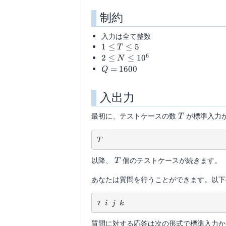
制約
入力は全て整数
1\le
1
≤
≤
5
T
T\le
6
2\le
2
≤
≤
1
0
N
5
N\le
Q=1600
=
1600
Q
10^6
入出力
T
最初に、テストケースの数
が標準入力
T
T
T
T
以降、
個のテストケースが続きます。
T
あなたは質問を行うことができます。以下
i
j
k
? 
i
j
k
質問に対する応答は次の形式で標準入力か