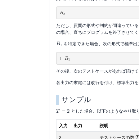
B_x
B
x
ただし、質問の形式や制約が間違ってい
の場合、直ちにプログラムを終了させてく
B_1
を特定できた場合、次の形式で標準出
B
1
B_1
! 
B
1
その後、次のテストケースがあれば続けて
各出力の末尾には改行を付け、標準出力を f
サンプル
T=2
=
2
とした場合、以下のようなやり取
T
入力
出力
説明
2
テストケースの数
T