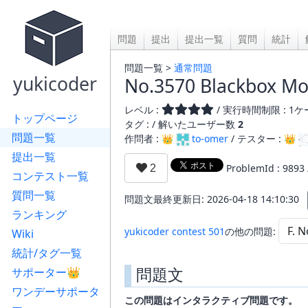
問題
提出
提出一覧
質問
統計
問題一覧 >
通常問題
yukicoder
No.3570 Blackbox Mo
レベル :
/ 実行時間制限 : 1ケー
トップページ
タグ : /
解いたユーザー数
2
問題一覧
作問者 : 👑
to-omer
/ テスター : 👑
提出一覧
ProblemId : 9893
コンテスト一覧
質問一覧
問題文最終更新日: 2026-04-18 14:10:30
ランキング
yukicoder contest 501
の他の問題:
Wiki
統計/タグ一覧
問題文
サポーター👑
ワンデーサポータ
この問題はインタラクティブ問題です。