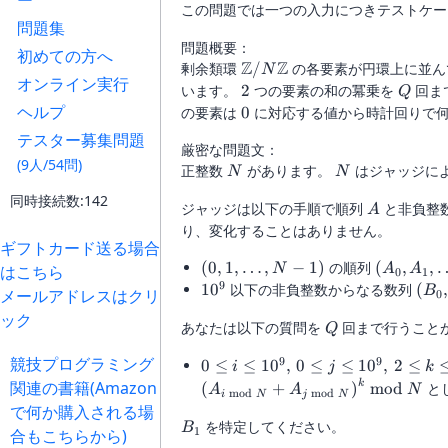
ー
この問題では一つの入力につきテストケ
問題集
問題概要：
初めての方へ
Z
Z
\mathbb{Z}/N\mathbb{Z
剰余類環
/
の各要素が円環上に並ん
N
オンライン実行
2
Q
います。
2
つの要素の和の冪乗を
回ま
Q
ヘルプ
0
の要素は
0
に対応する値から時計回りで何
テスター募集問題
厳密な問題文：
(9人/54問)
N
N
正整数
があります。
はジャッジに
N
N
同時接続数:142
A
ジャッジは以下の手順で順列
と非負整
A
り、変化することはありません。
ギフトカード送る場合
\left(0,1,\dots,N-
\left(A_
(
0
,
1
,
…
,
−
1
)
の順列
(
,
,
はこちら
N
A
A
0
1
1\right)
1}\right)
9
10^9
(B_
1
0
以下の非負整数からなる数列
(
,
B
メールアドレスはクリ
0
1})
ック
Q
あなたは以下の質問を
回まで行うこと
Q
競技プログラミング
9
9
0\le i\le
0
≤
≤
1
0
,
0
≤
≤
1
0
,
2
≤
i
j
k
10^9,\,0\le
関連の書籍(Amazon
k
(
+
)
mod
と
A
A
N
mod
mod
i
N
j
N
j\le
で何か購入される場
10^9,\,2\le
B_1
を特定してください。
B
1
合もこちらから)
k\le 10^9