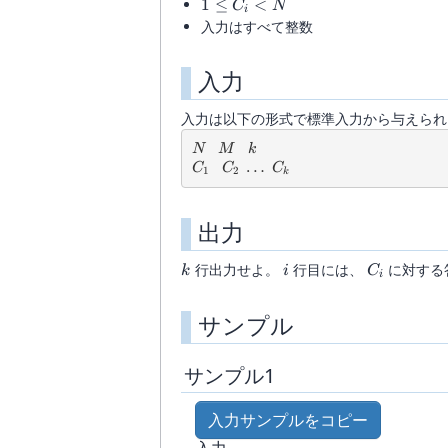
\leq
1 \leq
1
≤
<
C
N
i
k
C_{i}
入力はすべて整数
\leq
\lt N
5000
入力
入力は以下の形式で標準入力から与えられ
N~~~M~~~k
N
M
k
C_{1} ~~~ C_{2} ~ \ldots ~ C_{k}
…
C
C
C
1
2
k
出力
k
i
C_{i}
行出力せよ。
行目には、
に対する
k
i
C
i
サンプル
サンプル1
入力サンプルをコピー
入力