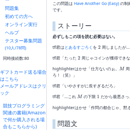
ー
この問題は
Have Another Go (Easy)
の制
問題集
です。
初めての方へ
ストーリー
オンライン実行
ヘルプ
必ずしもこの項を読む必要はない。
テスター募集問題
2
tfl君は
とあるすごろく
を
2
周しましたが...
(10人/78問)
2
tfl君「たった
2
周じゃコインが獲得できない
同時接続数:80
M
highlighterはかせ「仕方ないのぉ。
周
M
ギフトカード送る場合
ろ！（笑）」
はこちら
メールアドレスはクリ
tfl君「いやさすがに長すぎるだろ」
ック
M
1
tfl君「...これ
の下限
1
だから最悪さっ
M
競技プログラミング
highlighterはかせ「作問の都合じゃ、
関連の書籍(Amazon
で何か購入される場
問題文
合もこちらから)