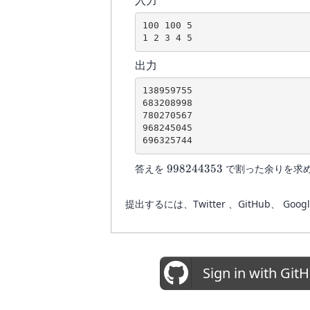
100 100 5

1 2 3 4 5
出力
138959755

683208998

780270567

968245045

696325744
998244353
答えを
998244353
で割った余りを求
提出するには、Twitter 、GitHub
Sign in with Git