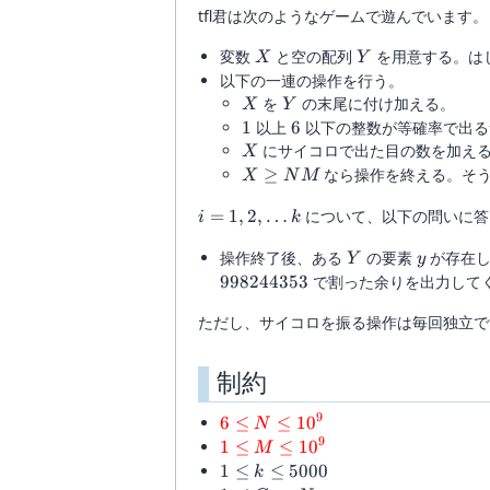
tfl君は次のようなゲームで遊んでいます。
X
Y
変数
と空の配列
を用意する。は
X
Y
以下の一連の操作を行う。
X
Y
を
の末尾に付け加える。
X
Y
1
6
1
以上
6
以下の整数が等確率で出る
X
にサイコロで出た目の数を加え
X
X
≥
なら操作を終える。そう
X
N
M
\geq
i=1,2,\ldots
=
1
,
2
,
…
について、以下の問いに答
NM
i
k
k
Y
y
操作終了後、ある
の要素
が存在
Y
y
998244353
で割った余りを出力して
ただし、サイコロを振る操作は毎回独立で
制約
9
6 \leq
6
≤
≤
1
0
N
N \leq
9
1\leq
1
≤
≤
1
0
M
10^{9}
M\leq
1
1
≤
≤
5000
k
10^{9}