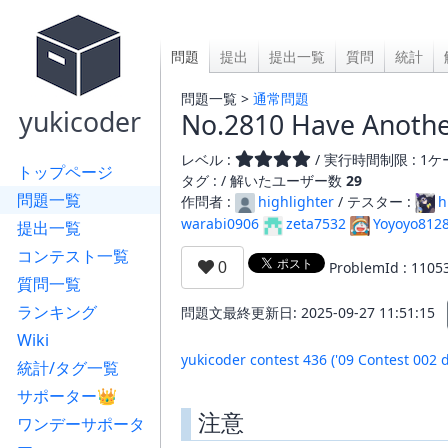
問題
提出
提出一覧
質問
統計
問題一覧 >
通常問題
yukicoder
No.2810 Have Anothe
レベル :
/ 実行時間制限 : 1ケー
トップページ
タグ : /
解いたユーザー数
29
問題一覧
作問者 :
highlighter
/ テスター :
h
warabi0906
zeta7532
Yoyoyo812
提出一覧
コンテスト一覧
ProblemId : 1105
質問一覧
ランキング
問題文最終更新日: 2025-09-27 11:51:15
Wiki
yukicoder contest 436 ('09 Contest 002 
統計/タグ一覧
サポーター👑
注意
ワンデーサポータ