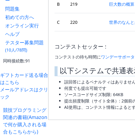
ー
B
219
巨大数の概算
問題集
初めての方へ
C
220
世界のなんと
オンライン実行
ヘルプ
テスター募集問題
コンテストセッター :
(10人/78問)
コンテストの待ち時間に
ワンデーサポータ
同時接続数:91
以下システムで共通表
ギフトカード送る場合
はこちら
誤回答によるペナルティはありませ
何度でも提出可能です
メールアドレスはクリ
ソースコードサイズ制限: 64KB
ック
提出頻度制限（サイト全体）: 2個前
AI使用は、コンテスト情報によると
競技プログラミング
関連の書籍(Amazon
で何か購入される場
合もこちらから)