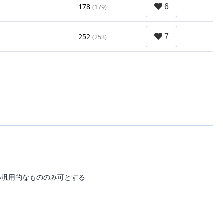
178
(179)
252
(253)
い汎用的なもののみ可とする