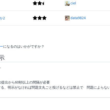
ciel
data9824
か2
ー
になるのはいかがですか？
示
ん
の提出から60秒以上の間隔が必要
する、明示がなければ問題文丸ごと投げるなどは禁止で 問題によらな