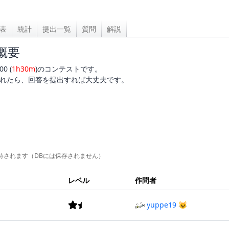
表
統計
提出一覧
質問
解説
7 概要
00 (
1h30m
)のコンテストです。
れたら、回答を提出すれば大丈夫です。
持されます（DBには保存されません）
レベル
作問者
yuppe19 😺