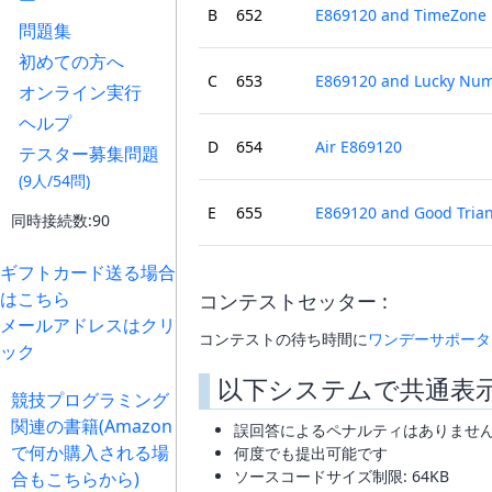
ー
B
652
E869120 and TimeZone
問題集
初めての方へ
C
653
E869120 and Lucky Nu
オンライン実行
ヘルプ
D
654
Air E869120
テスター募集問題
(9人/54問)
E
655
E869120 and Good Tria
同時接続数:90
ギフトカード送る場合
はこちら
コンテストセッター :
メールアドレスはクリ
コンテストの待ち時間に
ワンデーサポータ
ック
以下システムで共通表
競技プログラミング
関連の書籍(Amazon
誤回答によるペナルティはありませ
で何か購入される場
何度でも提出可能です
ソースコードサイズ制限: 64KB
合もこちらから)