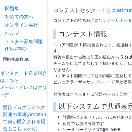
ー
問題集
コンテストセッター :
platin
初めての方へ
コンテストの待ち時間に
ワンデーサポータ
オンライン実行
コンテスト情報
ヘルプ
テスター募集問題
\
スコア問題が
1
問出題されます。最適解
(10人/78問)
1\
す。
\
解答を提出する際は前回の提出から
5
分
同時接続数:80
5\
チームを組んで参加しても構いません。代
りません。
ギフトカード送る場合
コンテスト期間中に問題の内容に言及して
はこちら
ビジュアライザやサンプルコード等が提供
メールアドレスはクリ
ック
順位表は
こちら
または問題ページ上部の「
以下システムで共通表
競技プログラミング
関連の書籍(Amazon
誤回答によるペナルティはありませ
で何か購入される場
何度でも提出可能です
合もこちらから)
ソースコードサイズ制限: 64KB