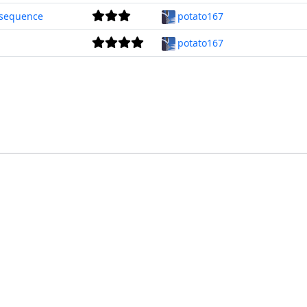
sequence
potato167
potato167