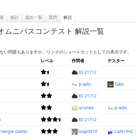
表
統計
提出一覧
質問
解説
t 466 オムニバスコンテスト 解説一覧
ない問題もありますが、リンクのショートカットとしての表示です。
レベル
作問者
テスター
ID 21712
p-adic
Taka
ID 21712
urunea
p-adic
6
ID 21712
Triangle Game
loop0919
Cafe1942