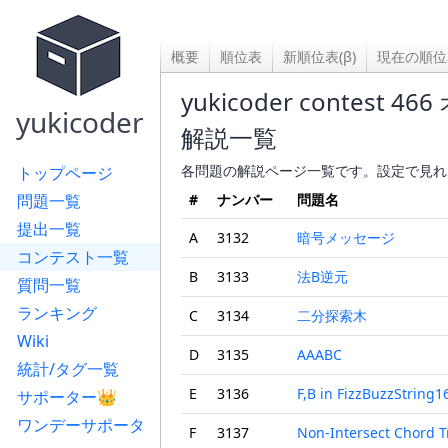
概要
順位表
新順位表(β)
現在の順位
yukicoder contes
yukicoder
解説一覧
各問題の解説ページ一覧です。設定で見れ
トップページ
問題一覧
#
ナンバー
問題名
提出一覧
A
3132
暗号メッセージ
コンテスト一覧
B
3133
法B逆元
質問一覧
ランキング
C
3134
二分探索木
Wiki
D
3135
AAABC
統計/タグ一覧
E
3136
F,B in FizzBuzzString1
サポーター👑
ワンデーサポータ
F
3137
Non-Intersect Chord 