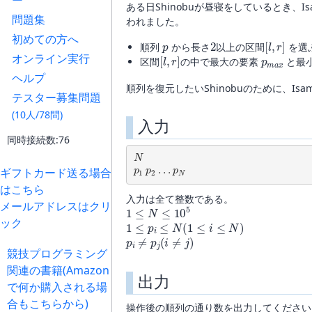
ー
ある日Shinobuが昼寝をしているとき
問題集
われました。
p
2
[
l
,
r
]
初めての方へ
順列
から長さ
以上の区間
を選
[
l
,
r
]
p
m
a
x
オンライン実行
区間
の中で最大の要素
と最
ヘルプ
順列を復元したいShinobuのために、I
テスター募集問題
(10人/78問)
入力
同時接続数:76
N
p
1
p
2
.
.
.
p
N
ギフトカード送る場合
はこちら
入力は全て整数である。
1
≤
N
≤
10
5
メールアドレスはクリ
1
≤
p
i
≤
N
(
1
≤
i
≤
N
)
ック
p
i
≠
p
j
(
i
≠
j
)
競技プログラミング
関連の書籍(Amazon
出力
で何か購入される場
合もこちらから)
操作後の順列の通り数を出力してください