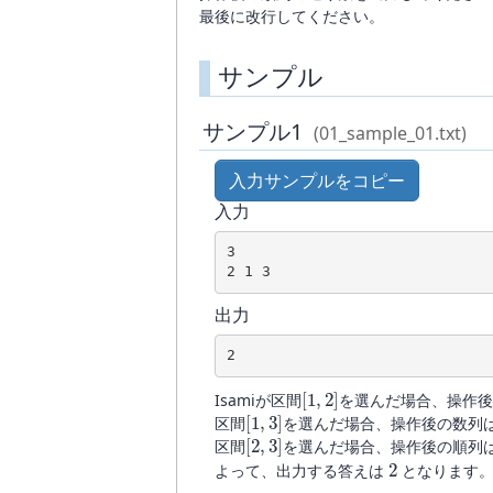
最後に改行してください。
サンプル
サンプル1
(01_sample_01.txt)
入力サンプルをコピー
入力
3

2 1 3
出力
2
[
1
,
2
]
Isamiが区間
を選んだ場合、操作後
[
1
,
3
]
区間
を選んだ場合、操作後の数列
[
2
,
3
]
区間
を選んだ場合、操作後の順列
2
よって、出力する答えは
となります