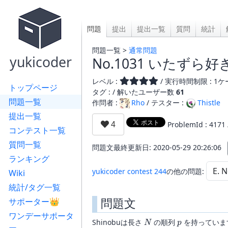
問題
提出
提出一覧
質問
統計
問題一覧 >
通常問題
yukicoder
No.1031 いたずら
レベル :
/ 実行時間制限 : 1ケー
トップページ
タグ : /
解いたユーザー数
61
問題一覧
作問者 :
Rho
/ テスター :
Thistle
提出一覧
ProblemId : 4171
コンテスト一覧
質問一覧
問題文最終更新日: 2020-05-29 20:26:06
ランキング
yukicoder contest 244
の他の問題:
Wiki
統計/タグ一覧
問題文
サポーター👑
ワンデーサポータ
N
p
Shinobuは長さ
の順列
を持っていま