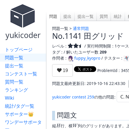
問題
提出
提出一覧
質問
統計
問題一覧 >
通常問題
yukicoder
No.1141 田グリッド
レベル :
/ 実行時間制限 : 1ケース 
トップページ
タグ : /
解いたユーザー数
209
問題一覧
作問者 :
fuppy_kyopro
/ テスター :
提出一覧
ProblemId : 345
コンテスト一覧
質問一覧
問題文最終更新日: 2019-10-16 22:43:30
ランキング
yukicoder contest 259
の他の問題:
Wiki
統計/タグ一覧
問題文
サポーター👑
ワンデーサポータ
H
W
縦
行、横
列のグリッドがあります。