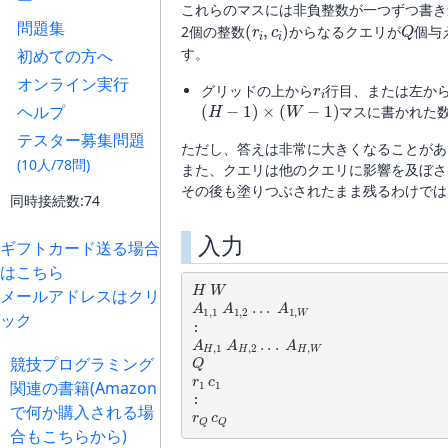
ー
これらのマスには非負整数が一つずつ書き
(
r
i
,
c
i
)
Q
問題集
2個の整数
からなるクエリが
個与
す。
初めての方へ
r
i
オンライン実行
グリッドの上から
行目、または左か
(
H
−
1
)
×
(
W
−
1
)
ヘルプ
マスに書かれた
テスター募集問題
ただし、答えは非常に大きくなることがあ
(10人/78問)
また、クエリは他のクエリに影響を及ぼさ
その後も塗りつぶされたまま残るわけでは
同時接続数:74
入力
ギフトカード送る場合
はこちら
H
W
メールアドレスはクリ
A
1
,
1
A
1
,
2
.
.
.
A
1
,
W
ック
A
H
,
1
A
H
,
2
.
.
.
A
H
,
W
Q
競技プログラミング
r
1
c
1
関連の書籍(Amazon
r
Q
c
Q
で何か購入される場
合もこちらから)