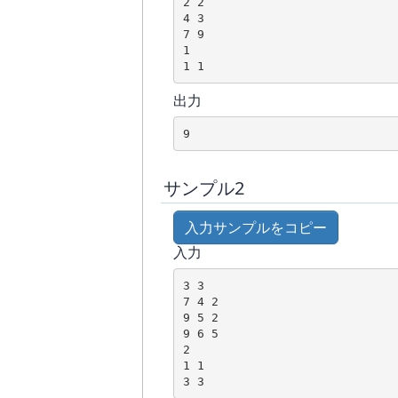
2 2

4 3

7 9

1

出力
サンプル2
入力サンプルをコピー
入力
3 3

7 4 2

9 5 2

9 6 5

2

1 1
