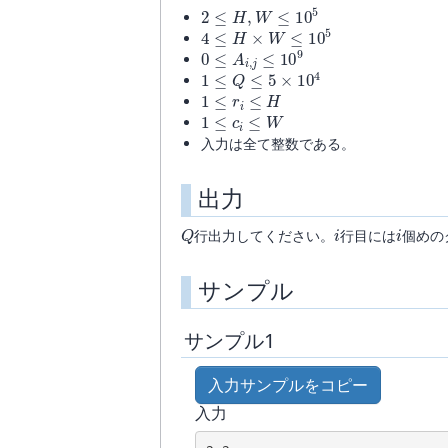
2
≤
H
,
W
≤
10
5
4
≤
H
×
W
≤
10
5
0
≤
A
i
,
j
≤
10
9
1
≤
Q
≤
5
×
10
4
1
≤
r
i
≤
H
1
≤
c
i
≤
W
入力は全て整数である。
出力
Q
i
i
行出力してください。
行目には
個めの
サンプル
サンプル1
入力サンプルをコピー
入力