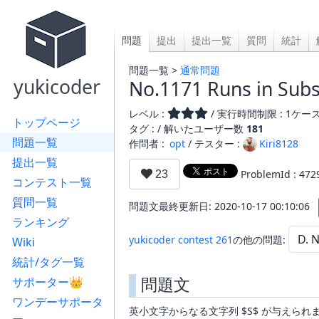
問題
提出
提出一覧
質問
統計
問題一覧 >
通常問題
yukicoder
No.1171 Runs in Sub
レベル :
/ 実行時間制限 : 1ケース 
トップページ
タグ : /
解いたユーザー数
181
問題一覧
作問者 :
opt
/ テスター :
Kiri8128
提出一覧
ProblemId : 472
コンテスト一覧
質問一覧
問題文最終更新日: 2020-10-17 00:10:06
ランキング
yukicoder contest 261
の他の問題:
Wiki
統計/タグ一覧
問題文
サポーター👑
ワンデーサポータ
英小文字からなる文字列 $S$ が与えられ