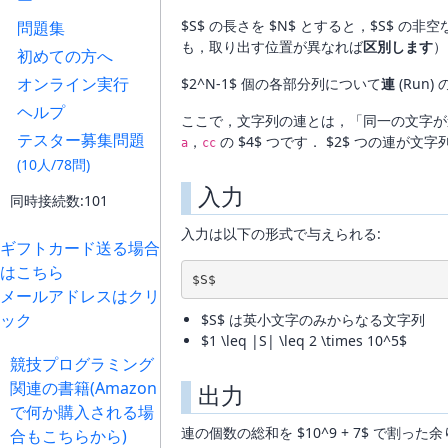
ー
$S$ の長さを $N$ とすると，$S$ の
問題集
も，取り出す位置が異なれば
区別します
）
初めての方へ
オンライン実行
$2^N-1$ 個の各部分列について
連
(Run
ヘルプ
ここで，文字列の連とは，「同一の文字が
テスター募集問題
，
の $4$ つです． $2$ つの連が
a
cc
(10人/78問)
入力
同時接続数:101
入力は以下の形式で与えられる:
ギフトカード送る場合
はこちら
$S$
メールアドレスはクリ
ック
$S$ は英小文字のみからなる文字列
$1 \leq |S| \leq 2 \times 10^5$
競技プログラミング
関連の書籍(Amazon
出力
で何か購入される場
連の個数の総和を $10^9 + 7$ で割
合もこちらから)