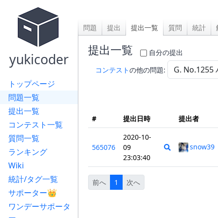
問題
提出
提出一覧
質問
統計
提出一覧
自分の提出
yukicoder
コンテスト
の他の問題:
トップページ
問題一覧
提出一覧
#
提出日時
提出者
コンテスト一覧
2020-10-
質問一覧
snow39
565076
09
ランキング
23:03:40
Wiki
統計/タグ一覧
前へ
1
次へ
サポーター👑
ワンデーサポータ