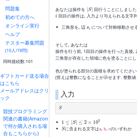
ー
|
S
|
問題集
あなたは操作を
回行うことにしました
i
回目の操作は, 入力より与えられる文字
初めての方へ
s
i
オンライン実行
三角形を, 辺
について対称移動させ
ヘルプ
テスター募集問題
そして, あなたは
(10人/78問)
操作を行う前, 1回目の操作を行った直後, 2
三角形が存在した領域に色を塗ることにし
同時接続数:101
色が塗られる部分の面積を求めてください
ギフトカード送る場合
(答えは整数になることが示せます. 整数値
はこちら
メールアドレスはクリ
入力
ック
S
競技プログラミング
1
≤
|
S
|
≤
2
×
10
5
関連の書籍(Amazon
S
で何か購入される場
に含まれる文字は
,
,
のいずれか
a
b
c
合もこちらから)