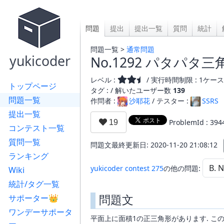
問題
提出
提出一覧
質問
統計
問題一覧 >
通常問題
yukicoder
No.1292 パタパタ三
レベル :
/ 実行時間制限 : 1ケース 
トップページ
タグ : /
解いたユーザー数
139
問題一覧
作問者 :
沙耶花
/ テスター :
SSRS
提出一覧
ProblemId : 394
コンテスト一覧
質問一覧
問題文最終更新日: 2020-11-20 21:08:12
ランキング
yukicoder contest 275
の他の問題:
Wiki
統計/タグ一覧
問題文
サポーター👑
ワンデーサポータ
平面上に面積1の正三角形があります. この三