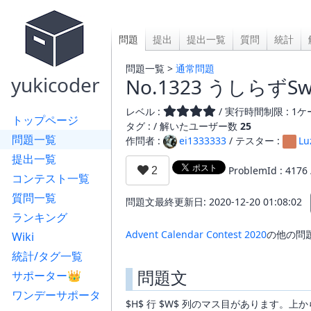
問題
提出
提出一覧
質問
統計
問題一覧 >
通常問題
yukicoder
No.1323 うしらずSw
レベル :
/ 実行時間制限 : 1ケー
トップページ
タグ : /
解いたユーザー数
25
問題一覧
作問者 :
ei1333333
/ テスター :
Lu
提出一覧
ProblemId : 4176
コンテスト一覧
質問一覧
問題文最終更新日: 2020-12-20 01:08:02
ランキング
Advent Calendar Contest 2020
の他の問
Wiki
統計/タグ一覧
問題文
サポーター👑
ワンデーサポータ
$H$ 行 $W$ 列のマス目があります。上から $r \ 