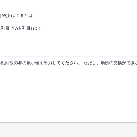
leq W)$ は
または
#
.
 列目, $W$ 列目) は
#
人の移動回数の和の最小値を出力してください。 ただし、場所の交換ができな