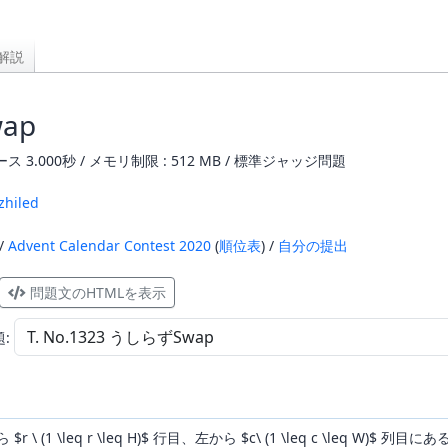
解説
ap
ス 3.000秒 / メモリ制限 : 512 MB / 標準ジャッジ問題
zhiled
 /
Advent Calendar Contest 2020
(
順位表
) /
自分の提出
問題文のHTMLを表示
題:
(1 \leq r \leq H)$ 行目、左から $c\ (1 \leq c \leq W)$ 列目に