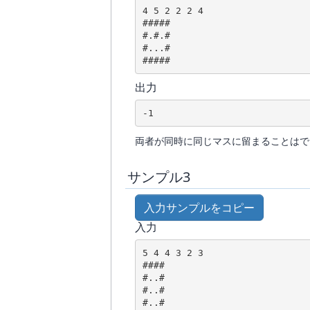
4 5 2 2 2 4

#####

#.#.#

#...#

#####
出力
-1
両者が同時に同じマスに留まることはで
サンプル3
入力サンプルをコピー
入力
5 4 4 3 2 3

####

#..#

#..#

#..#
