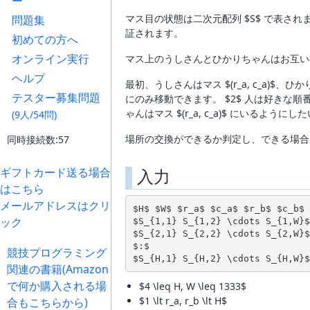
ー
マス目の状態は二次元配列 $S$ で表されます。
問題集
証されます。
初めての方へ
オンライン実行
マス上のうしさんとひかりちゃんはお互い
ヘルプ
最初、うしさんはマス $(r_a, c_a)$
テスター募集問題
にのみ移動できます。 $2$ 人は好きな順
ゃんはマス $(r_a, c_a)$ にいるように
(9人/54問)
場所の交換ができるか判定し、できる場合は
同時接続数:57
ギフトカード送る場合
入力
はこちら
メールアドレスはクリ
$H$ $W$ $r_a$ $c_a$ $r_b$ $c_b$

ック
$S_{1,1} S_{1,2} \cdots S_{1,W}$

$S_{2,1} S_{2,2} \cdots S_{2,W}$

$:$

競技プログラミング
関連の書籍(Amazon
で何か購入される場
$4 \leq H, W \leq 1333$
$1 \lt r_a, r_b \lt H$
合もこちらから)