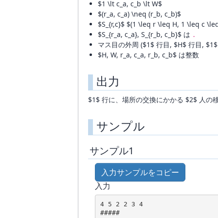
$1 \lt c_a, c_b \lt W$
$(r_a, c_a) \neq (r_b, c_b)$
$S_{r,c}$ $(1 \leq r \leq H, 1 \leq c \
$S_{r_a, c_a}, S_{r_b, c_b}$ は
.
マス目の外周 ($1$ 行目, $H$ 行目, $1$
$H, W, r_a, c_a, r_b, c_b$ は整数
出力
$1$ 行に、場所の交換にかかる $2$ 
サンプル
サンプル1
入力サンプルをコピー
入力
4 5 2 2 3 4

#####
