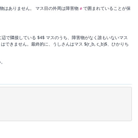
物はありません。 マス目の外周は障害物
で囲まれていることが保
#
在いるマスに辺で隣接している $4$ マスのうち、障害物がなく誰もいないマス
きません。最終的に、うしさんはマス $(r_b, c_b)$、ひかりち
い。