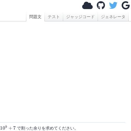
問題文
テスト
ジャッジコード
ジェネレータ
9
10^9+7
1
0
+
7
で割った余りを求めてください。