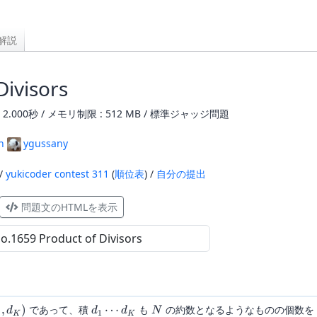
解説
Divisors
2.000秒 / メモリ制限 : 512 MB / 標準ジャッジ問題
n
ygussany
 /
yukicoder contest 311
(
順位表
) /
自分の提出
問題文のHTMLを表示
ldots,d_K)
d_1\cdots
N
,
)
であって、積
⋯
も
の約数となるようなものの個数を
d
d
d
N
1
K
K