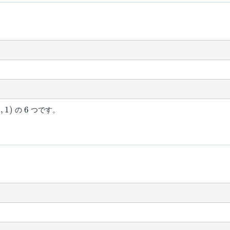
6
9
,
1
)
の
6
つです。