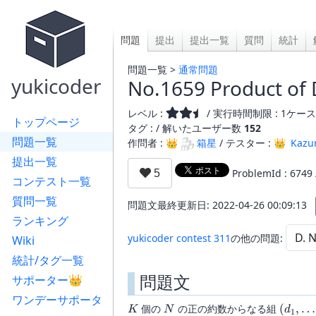
問題
提出
提出一覧
質問
統計
問題一覧 >
通常問題
yukicoder
No.1659 Product of 
レベル :
/ 実行時間制限 : 1ケース 
トップページ
タグ : /
解いたユーザー数
152
問題一覧
作問者 : 👑
箱星
/ テスター : 👑
Kazu
提出一覧
ProblemId : 6749
コンテスト一覧
質問一覧
問題文最終更新日: 2022-04-26 00:09:13
ランキング
yukicoder contest 311
の他の問題:
Wiki
統計/タグ一覧
問題文
サポーター👑
ワンデーサポータ
K
N
(d_1,\
個の
の正の約数からなる組
(
,
…
K
N
d
1