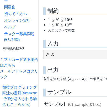
ー
問題集
制約
初めての方へ
12
1 \le N
1
≤
≤
1
0
オンライン実行
N
\le
12
1 \le K
1
≤
≤
1
0
K
ヘルプ
10^{12}
\le
入力はすべて整数
テスター募集問題
10^{12}
(9人/54問)
入力
同時接続数:63
N
K
N
K
ギフトカード送る場合
はこちら
出力
メールアドレスはクリ
ック
(d_1,\ldots,d_K)
1
条件を満たす組
(
,
…
,
)
の個数を
1
d
d
1
K
競技プログラミング
サンプル
関連の書籍(Amazon
で何か購入される場
サンプル1
合もこちらから)
(01_sample_01.txt)