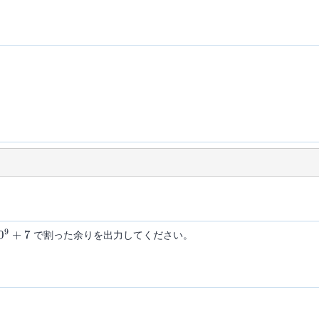
d_K
9
0^9+7
0
+
7
で割った余りを出力してください。