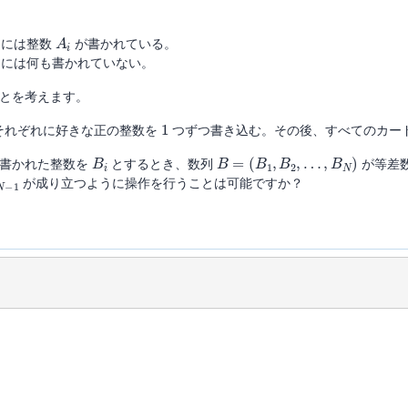
A
i
ドには整数
が書かれている。
には何も書かれていない。
とを考えます。
1
それぞれに好きな正の整数を
つずつ書き込む。その後、すべてのカー
B
i
B
=
(
B
1
,
B
2
,
…
,
B
N
)
書かれた整数を
とするとき、数列
が等差
が成り立つように操作を行うことは可能ですか？