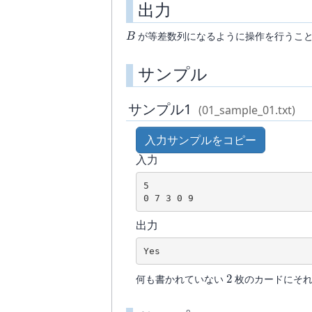
出力
B
が等差数列になるように操作を行うこ
サンプル
サンプル1
(01_sample_01.txt)
入力サンプルをコピー
入力
5

0 7 3 0 9
出力
Yes
2
何も書かれていない
枚のカードにそ