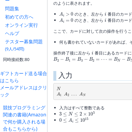
ー
のように表されます。
問題集
A
i
>
0
i
のとき、左から
番目のカー
A
i
=
0
i
初めての方へ
のとき、左から
番目のカード
オンライン実行
ここで、カードに対して次の操作を行うこ
ヘルプ
テスター募集問題
何も書かれていないカードがあれば、
(9人/54問)
i
操作終了後に左から
番目にあるカードに
B
2
−
B
1
=
B
3
−
B
2
=
⋯
=
B
N
−
B
N
−
1
同時接続数:80
ギフトカード送る場合
入力
はこちら
N
メールアドレスはクリ
A
1
A
2
…
A
N
ック
競技プログラミング
入力はすべて整数である
3
≤
N
≤
2
×
10
5
関連の書籍(Amazon
0
≤
A
i
≤
10
15
で何か購入される場
合もこちらから)