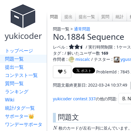
問題
提出
提出一覧
質問
統計
問題一覧 >
通常問題
yukicoder
No.1884 Sequence
レベル :
/ 実行時間制限 : 1ケース 
トップページ
タグ : /
解いたユーザー数
169
問題一覧
作問者 :
miscalc
/ テスター :
ygus
提出一覧
ProblemId : 7845
コンテスト一覧
質問一覧
問題文最終更新日: 2022-03-24 10:37:49
ランキング
yukicoder contest 337
の他の問題:
Wiki
統計/タグ一覧
問題文
サポーター👑
ワンデーサポータ
N
枚のカードが左右一列に並んでいます