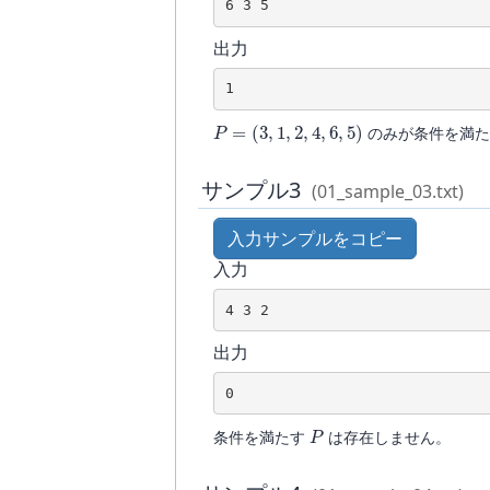
6 3 5
出力
1
P
=
(
3
,
1
,
2
,
4
,
6
,
5
)
のみが条件を満た
サンプル3
(01_sample_03.txt)
入力サンプルをコピー
入力
4 3 2
出力
0
P
条件を満たす
は存在しません。