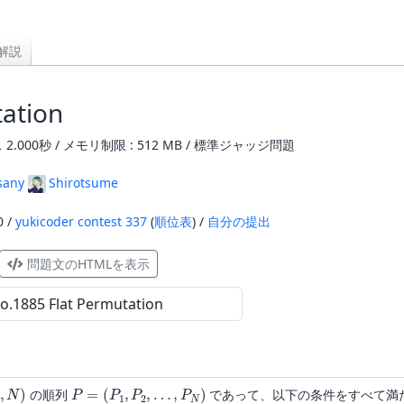
解説
ation
2.000秒 / メモリ制限 : 512 MB / 標準ジャッジ問題
sany
Shirotsume
0 /
yukicoder contest 337
(
順位表
) /
自分の提出
問題文のHTMLを表示
N
)
P
=
(
P
1
,
P
2
,
…
,
P
N
)
の順列
であって、以下の条件をすべて満