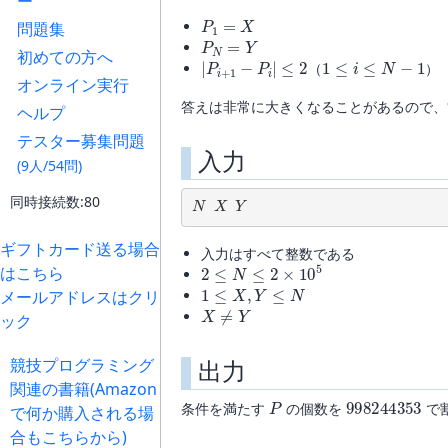
ー
P
1
=
X
問題集
P
N
=
Y
|
P
i
+
1
−
P
i
|
≤
2
1
≤
i
≤
N
−
1
初めての方へ
（
）
オンライン実行
答えは非常に大きくなることがあるので、
ヘルプ
テスター募集問題
入力
(9人/54問)
N
X
Y
同時接続数:80
ギフトカード送る場合
入力はすべて整数である
2
≤
N
≤
2
×
10
5
はこちら
1
≤
X
,
Y
≤
N
メールアドレスはクリ
X
≠
Y
ック
出力
競技プログラミング
関連の書籍(Amazon
P
998244353
条件を満たす
の個数を
で
で何か購入される場
合もこちらから)