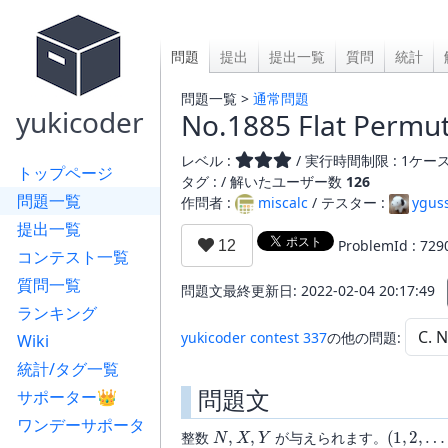
問題
提出
提出一覧
質問
統計
問題一覧 >
通常問題
yukicoder
No.1885 Flat Permut
レベル :
/ 実行時間制限 : 1ケース 
トップページ
タグ : /
解いたユーザー数
126
問題一覧
作問者 :
miscalc
/ テスター :
ygus
提出一覧
ProblemId : 729
コンテスト一覧
質問一覧
問題文最終更新日: 2022-02-04 20:17:49
ランキング
yukicoder contest 337
の他の問題:
Wiki
統計/タグ一覧
問題文
サポーター👑
ワンデーサポータ
N
,
X
,
Y
(
1
,
2
,
…
,
整数
が与えられます。