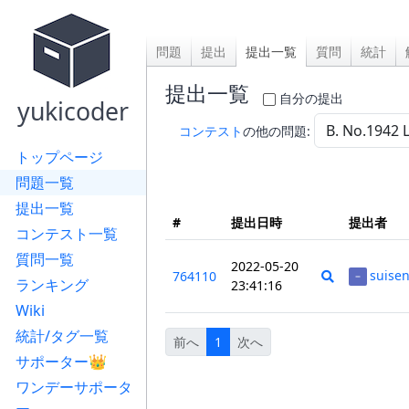
問題
提出
提出一覧
質問
統計
提出一覧
自分の提出
yukicoder
コンテスト
の他の問題:
トップページ
問題一覧
提出一覧
#
提出日時
提出者
コンテスト一覧
質問一覧
2022-05-20
suise
764110
ランキング
23:41:16
Wiki
統計/タグ一覧
前へ
1
次へ
サポーター👑
ワンデーサポータ