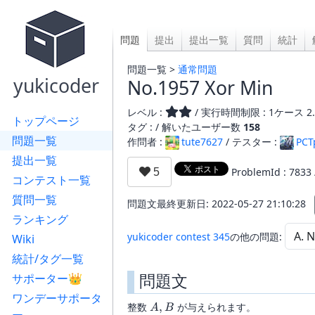
問題
提出
提出一覧
質問
統計
問題一覧 >
通常問題
yukicoder
No.1957 Xor Min
レベル :
/ 実行時間制限 : 1ケース 2.
トップページ
タグ : /
解いたユーザー数
158
問題一覧
作問者 :
tute7627
/ テスター :
PCT
提出一覧
ProblemId : 7833
コンテスト一覧
質問一覧
問題文最終更新日: 2022-05-27 21:10:28
ランキング
yukicoder contest 345
の他の問題:
Wiki
統計/タグ一覧
問題文
サポーター👑
ワンデーサポータ
A,
整数
,
が与えられます。
A
B