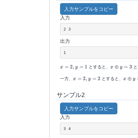
入力サンプルをコピー
入力
出力
x
x
=
2
,
=
1
とすると、
⊕
=
3
と
x
y
x
y
=
\oplus
x
x
一方、
=
2
,
=
2
とすると、
⊕
2,
y = 3
x
y
x
y
=
\oplu
y
2,
y = 0
=
サンプル2
y
1
=
入力サンプルをコピー
2
入力