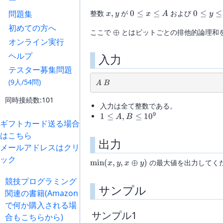
ー
B
x,y
0
0
問題集
整数
,
が
0
≤
≤
および
0
≤
≤
x
y
x
A
y
\le
\le
初めての方へ
\oplus
ここで
⊕
とはビットごとの排他的論理和
x
y
オンライン実行
\le
\le
A
B
ヘルプ
入力
テスター募集問題
(9人/54問)
A \ B
A
B
同時接続数:101
入力は全て整数である。
9
1 \le
1
≤
,
≤
1
0
A
B
ギフトカード送る場合
A,B
はこちら
\le
出力
10^9
メールアドレスはクリ
ック
\min
m
i
n
(
,
,
⊕
)
の最大値を出力してくだ
x
y
x
y
(x, y,
競技プログラミング
x
サンプル
\oplus
関連の書籍(Amazon
y)
で何か購入される場
サンプル1
合もこちらから)