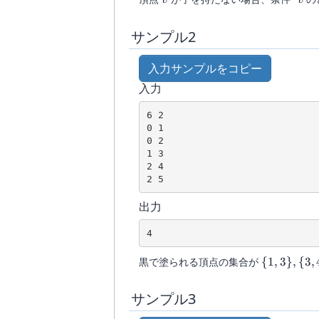
v
v
5
サンプル2
入力サンプルをコピー
入力
6 2

0 1

0 2

1 3

2 4

出力
\{1,
黒で塗られる頂点の集合が
{
1
,
3
}
,
{
3
,
3\},
\{3,
サンプル3
4\},
\{3,