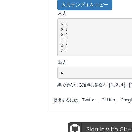
入力サンプルをコピー
5\},
\{4,
入力
5\}
6 3

0 1

0 2

1 3

2 4

出力
\{1,
黒で塗られる頂点の集合が
{
1
,
3
,
4
}
,
{
3,
4\},
提出するには、Twitter 、GitHub
\{1,
3,
5\},
\{2,
4,
Sign in with Git
5\},