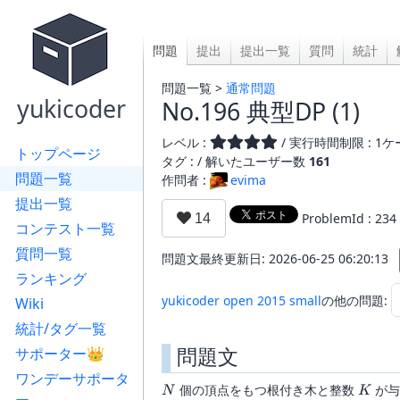
問題
提出
提出一覧
質問
統計
問題一覧 >
通常問題
yukicoder
No.196 典型DP (1)
レベル :
/ 実行時間制限 : 1ケー
トップページ
タグ : /
解いたユーザー数
161
問題一覧
作問者 :
evima
提出一覧
ProblemId : 234
コンテスト一覧
質問一覧
問題文最終更新日: 2026-06-25 06:20:13
ランキング
yukicoder open 2015 small
の他の問題:
Wiki
統計/タグ一覧
問題文
サポーター👑
ワンデーサポータ
N
K
個の頂点をもつ根付き木と整数
が与
N
K