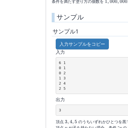
1,000,000,
条件を満たす塗り方の個数を
1
,
000
,
000
N-
1)
サンプル
サンプル1
入力サンプルをコピー
入力
6 1

0 1

0 2

1 3

2 4

出力
3,
頂点
3
,
4
,
5
のうちいずれかひとつを黒
4,
v
v
頂点
が子を持たない場合、条件 "
の