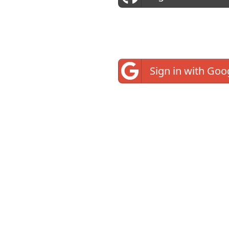
\{3,
4,
5\}
Sign in with Goo