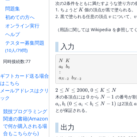
ー
次の2条件をともに満たすような塗り方の
問題集
K
1. ちょうど
個の頂点が黒で塗られる。
K
v
v
2. 黒で塗られる任意の頂点
について、
初めての方へ
v
v
オンライン実行
（用語に関しては Wikipedia を参照し
ヘルプ
テスター募集問題
入力
(10人/79問)
N
K
同時接続数:77
N
K
a_0
b_0
a
b
0
0
ギフトカード送る場合
a_{N-2}
b_{N-2}
a
b
−
2
−
2
N
N
はこちら
2 \le
0
メールアドレスはクリ
2
≤
≤
2000
,
0
≤
≤
N
K
N
N \le
\le
0
N-
木の各頂点には
0
から
−
1
の番号が割
ック
N
2000,
K
1
(0
a
,
(
0
≤
<
≤
−
1
)
は2頂点
a
b
a
b
N
a
i
i
i
i
\le
\le
b
とが保証される。
競技プログラミング
N
a_i
関連の書籍(Amazon
\lt
出力
で何か購入される場
b_i
合もこちらから)
\le