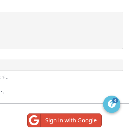
ます。
い。
0
Sign in with Google