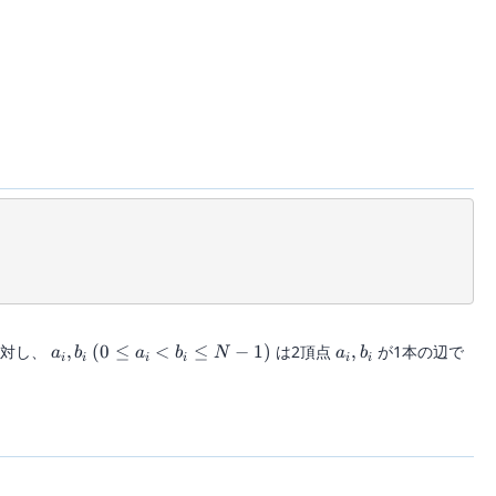
a_i,
(0
a_i,
対し、
,
(
0
≤
<
≤
−
1
)
は2頂点
,
が1本の辺で
a
b
a
b
N
a
b
i
i
i
i
i
i
b_i
\le
b_i
a_i
\lt
b_i
\le
N-