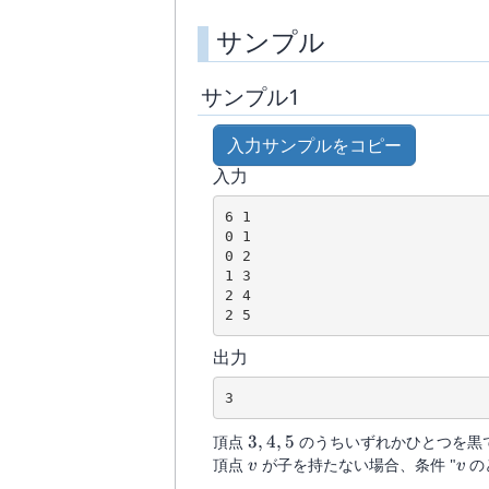
サンプル
サンプル1
入力サンプルをコピー
入力
6 1

0 1

0 2

1 3

2 4

出力
3,
頂点
3
,
4
,
5
のうちいずれかひとつを黒
4,
v
v
頂点
が子を持たない場合、条件 "
の
v
v
5