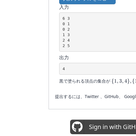
\{4,
入力
5\}
6 3

0 1

0 2

1 3

2 4

出力
\{1,
黒で塗られる頂点の集合が
{
1
,
3
,
4
}
,
{
3,
4\},
提出するには、Twitter 、GitHub
\{1,
3,
5\},
\{2,
4,
Sign in with Git
5\},
\{3,