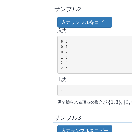
サンプル2
入力サンプルをコピー
入力
6 2

0 1

0 2

1 3

2 4

出力
\{1,
黒で塗られる頂点の集合が
{
1
,
3
}
,
{
3
,
3\},
\{3,
サンプル3
4\},
\{3,
入力サンプルをコピー
5\},