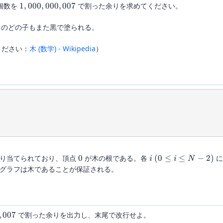
1,000,000,007
個数を
1
,
000
,
000
,
007
で割った余りを求めてください。
のどの子もまた黒で塗られる。
てください：
木 (数学) - Wikipedia
）
0
i
(0
り当てられており、頂点
0
が木の根である。各
(
0
≤
≤
−
2
)
に
i
i
N
\le
グラフは木であることが保証される。
i
\le
N-
2)
007
,
007
で割った余りを出力し、末尾で改行せよ。