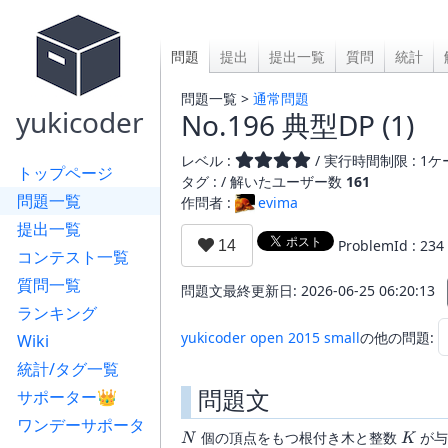
問題
提出
提出一覧
質問
統計
問題一覧 >
通常問題
yukicoder
No.196 典型DP (1)
レベル :
/ 実行時間制限 : 1ケー
トップページ
タグ : /
解いたユーザー数
161
問題一覧
作問者 :
evima
提出一覧
ProblemId : 234
コンテスト一覧
質問一覧
問題文最終更新日: 2026-06-25 06:20:13
ランキング
yukicoder open 2015 small
の他の問題:
Wiki
統計/タグ一覧
問題文
サポーター👑
ワンデーサポータ
N
K
個の頂点をもつ根付き木と整数
が与
N
K