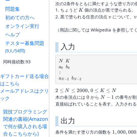
ー
次の2条件をともに満たすような塗り方の
問題集
K
1. ちょうど
個の頂点が黒で塗られる。
K
v
v
2. 黒で塗られる任意の頂点
について、
初めての方へ
v
v
オンライン実行
（用語に関しては Wikipedia を参照し
ヘルプ
テスター募集問題
入力
(9人/54問)
N
K
同時接続数:93
N
K
a_0
b_0
a
b
0
0
ギフトカード送る場合
a_{N-2}
b_{N-2}
a
b
−
2
−
2
N
N
はこちら
2 \le
0
メールアドレスはクリ
2
≤
≤
2000
,
0
≤
≤
N
K
N
N \le
\le
0
N-
木の各頂点には
0
から
−
1
の番号が割
ック
N
2000,
K
1
直接結ばれていることを表す。入力される
\le
競技プログラミング
N
出力
関連の書籍(Amazon
で何か購入される場
1,000,000,
条件を満たす塗り方の個数を
1
,
000
,
000
合もこちらから)