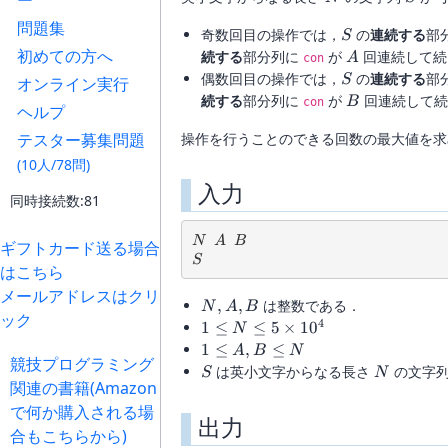
ー
問題集
S
奇数回目の操作では，
の
連続する
部
S
初めての方へ
A
続する
部分列に
が
回連続して続
A
con
S
偶数回目の操作では，
の
連続する
部
S
オンライン実行
B
続する
部分列に
が
回連続して続
B
con
ヘルプ
テスター募集問題
操作を行うことのできる回数の最大値を求
(10人/78問)
入力
同時接続数:81
N
A
B
N
A
B
ギフトカード送る場合
S
S
はこちら
メールアドレスはクリ
N,
,
,
は整数である．
N
A
B
ック
A,
4
1 \leq
1
≤
≤
5
×
1
0
N
B
N \leq
1
1
≤
,
≤
A
B
N
競技プログラミング
5
\leq
S
N
は英小文字からなる長さ
の文字列
S
N
関連の書籍(Amazon
\times
A,B
10^4
\leq
で何か購入される場
出力
N
合もこちらから)