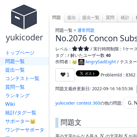
問題
提出
提出一覧
質問
統計
問題一覧 >
通常問題
yukicoder
No.2076 Concon Subs
レベル :
/ 実行時間制限 : 1ケース 
トップページ
タグ : /
解いたユーザー数
40
問題一覧
作問者 : 👑
AngrySadEight
/ テスター
提出一覧
ProblemId : 8362
コンテスト一覧
質問一覧
問題文最終更新日: 2022-09-16 16:55:36
ランキング
yukicoder contest 360
の他の問題:
Wiki
統計/タグ一覧
問題文
サポーター👑
ワンデーサポータ
N
S
英小文字からなる長さ
の文字列
が与
N
S