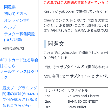
ー
この章ではこの問題の背景を述べている. 
問題集
Kazun が yukicoder で主催している C
初めての方へ
オンライン実行
Cherry コンテストにおいて, 問題名の前には 
ングと, とある規則 (ここでは説明しない)
ヘルプ
文字が付されることもある), ある意味で
テスター募集問題
(10人/78問)
問題文
同時接続数:73
これまでに yukicoder で開催された, また
で与えられる.
S
ギフトカード送る場合
はこちら
S
では, その
サブタイトル
で開催された
S
メールアドレスはクリ
なお, 各回ごとの
サブタイトル
と
ナンバ
ック
競技プログラミング
ナンバリング
サブタイトル
関連の書籍(Amazon
1st
Zelkova and Cherry
で何か購入される場
2nd
BANNED CONTEST
合もこちらから)
3rd
Stray Bullet