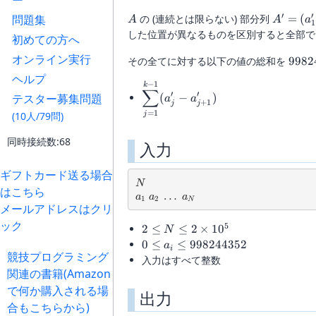
ー
(a_1,a_2,\ldots
′
′
A
A'=
問題集
の (連続とは限らない) 部分列
=
(
A
A
a
1
(a'_1,a'
した位置が異なるものを区別すると全部
初めての方へ
オンライン実行
9982
その全てに対する以下の値の総和を
9982
ヘルプ
−
1
\displaystyle
k
∑
′
′
テスター募集問題
(
−
)
a
a
\sum_{j=1}^{k-
+
1
j
j
1} (a'_j-
=
1
(10人/79問)
j
a'_{j+1})
同時接続数:68
入力
ギフトカード送る場合
N
N
はこちら
a_1\ a_2\ \ldots\ a_N
…
a
a
a
1
2
N
メールアドレスはクリ
ック
5
2\le
2
≤
≤
2
×
1
0
N
N\le
0\le a_i\le
0
≤
≤
998244352
a
i
競技プログラミング
2×10^5
998244352
入力はすべて整数
関連の書籍(Amazon
で何か購入される場
出力
合もこちらから)