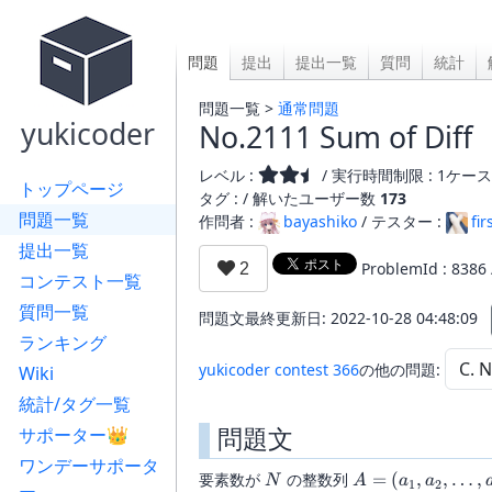
問題
提出
提出一覧
質問
統計
問題一覧 >
通常問題
yukicoder
No.2111 Sum of Diff
レベル :
/ 実行時間制限 : 1ケース 
トップページ
タグ : /
解いたユーザー数
173
問題一覧
作問者 :
bayashiko
/ テスター :
fir
提出一覧
ProblemId : 8386
コンテスト一覧
質問一覧
問題文最終更新日: 2022-10-28 04:48:09
ランキング
yukicoder contest 366
の他の問題:
Wiki
統計/タグ一覧
問題文
サポーター👑
ワンデーサポータ
N
A=
要素数が
の整数列
=
(
,
,
…
,
N
A
a
a
1
2