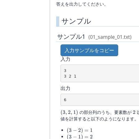
答えを出力してください。
サンプル
サンプル1
(01_sample_01.txt)
入力サンプルをコピー
入力
3

3 2 1
出力
6
(3,2,1)
2
(
3
,
2
,
1
)
の部分列のうち、要素数が
2
値を計算すると以下のようになります。
(3-
(
3
−
2
)
=
1
2)=1
(3-
(
3
−
1
)
=
2