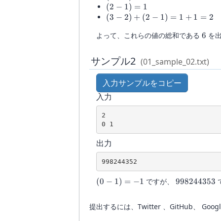
1)=2
(2-
(
2
−
1
)
=
1
1)=1
(3-2)+(2-
(
3
−
2
)
+
(
2
−
1
)
=
1
+
1
=
2
1)=1+1=2
6
よって、これらの値の総和である
6
を出
サンプル2
(01_sample_02.txt)
入力サンプルをコピー
入力
2

0 1
出力
998244352
(0-
998244353
(
0
−
1
)
=
−
1
ですが、
998244353
1)=-1
提出するには、Twitter 、GitHub