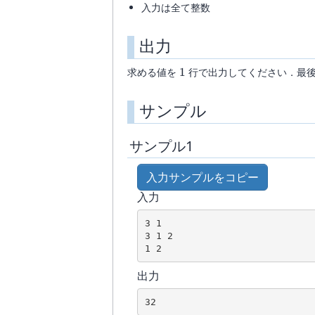
V_i\leq
j
入力は全て整数
N
出力
1
求める値を
1
行で出力してください．最
サンプル
サンプル1
入力サンプルをコピー
入力
3 1

3 1 2

1 2
出力
32