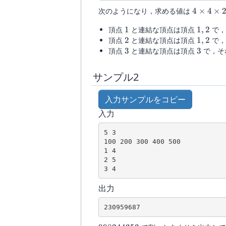
4\times
次のようになり，求める値は
4
×
4
×
4\times
1
1,2
頂点
1
と連結な頂点は頂点
1
,
2
で，
2=32
2
1,2
頂点
2
と連結な頂点は頂点
1
,
2
で，
3
3
頂点
3
と連結な頂点は頂点
3
で，そ
サンプル2
入力サンプルをコピー
入力
5 3

100 200 300 400 500

1 4

2 5

3 4
出力
230959687