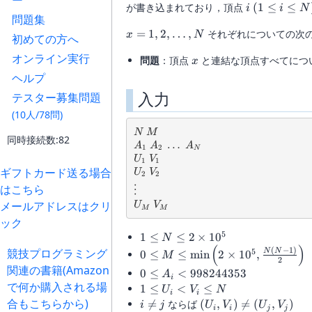
ー
i\
が書き込まれており，頂点
(
1
≤
≤
i
i
N
問題集
(1\leq
x=1,2,\dots,N
=
1
,
2
,
…
,
それぞれについての次
i\leq
x
N
初めての方へ
N)
オンライン実行
x
問題
：頂点
と連結な頂点すべてにつ
x
ヘルプ
入力
テスター募集問題
(10人/78問)
N\ M
N
M
同時接続数:82
A_1\ A_2\ \dots\ A_N
…
A
A
A
1
2
N
U_1\ V_1
U
V
1
1
U_2\ V_2
ギフトカード送る場合
U
V
2
2
\vdots
はこちら
⋮
U_M\ V_M
メールアドレスはクリ
U
V
M
M
ック
5
1\leq
1
≤
≤
2
×
1
0
N
(
)
N\leq
0\leq M\leq
(
−
1
)
競技プログラミング
5
N
N
0
≤
≤
m
i
n
2
×
1
0
,
M
2
2\times
\min\left(2\times
関連の書籍(Amazon
0\leq
0
≤
<
998244353
A
10^5
10^5,\frac{N(N-
i
で何か購入される場
A_i\lt
1\leq
1
≤
<
≤
U
V
N
1)}{2}\right)
i
i
998244353
U_i\lt
合もこちらから)
i\neq
(U_i,V_i)\neq(U_j,V

=
ならば
(
,
)

=
(
,
)
i
j
U
V
U
V
i
i
j
j