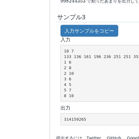
998244353
998244353
で割ったあまりを出力して
サンプル3
入力サンプルをコピー
入力
10 7

133 136 161 196 236 251 251 352
1 6

2 8

2 10

3 6

4 5

5 7

8 10
出力
314159265
提出するには、Twitter 、GitHub