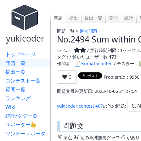
問題
提出
提出一覧
質問
統計
問題一覧 >
通常問題
yukicoder
No.2494 Sum within
レベル :
/ 実行時間制限 : 1ケース 2.
トップページ
タグ : /
解いたユーザー数
173
問題一覧
作問者 :
KumaTachiRen
/ テスター :
提出一覧
ProblemId : 9950
コンテスト一覧
質問一覧
問題文最終更新日: 2023-10-06 21:27:54
ランキング
yukicoder contest 407
の他の問題:
Wiki
統計/タグ一覧
問題文
サポーター👑
ワンデーサポータ
N
M
G
頂点
辺の単純無向グラフ
があり
N
M
G