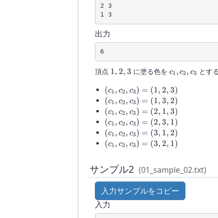
2 3

1 3
出力
6
1,
c_1,
頂点
1
,
2
,
3
に塗る色を
,
,
とす
c
c
c
1
2
3
2,
c_2,
(c_1,
(
,
,
)
=
(
1
,
2
,
3
)
3
c_3
c
c
c
1
2
3
c_2,
(c_1,
(
,
,
)
=
(
1
,
3
,
2
)
c
c
c
1
2
3
c_3)
c_2,
(c_1,
(
,
,
)
=
(
2
,
1
,
3
)
c
c
c
1
2
3
= (1,
c_3)
c_2,
(c_1,
(
,
,
)
=
(
2
,
3
,
1
)
c
c
c
1
2
3
2, 3)
= (1,
c_3)
c_2,
(c_1,
(
,
,
)
=
(
3
,
1
,
2
)
c
c
c
1
2
3
3, 2)
= (2,
c_3)
c_2,
(c_1,
(
,
,
)
=
(
3
,
2
,
1
)
c
c
c
1
2
3
1, 3)
= (2,
c_3)
c_2,
3, 1)
= (3,
c_3)
サンプル2
(01_sample_02.txt)
1, 2)
= (3,
2, 1)
入力サンプルをコピー
入力