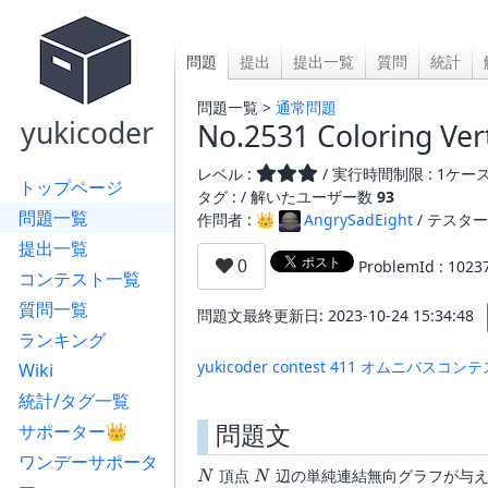
問題
提出
提出一覧
質問
統計
問題一覧 >
通常問題
yukicoder
No.2531 Coloring Ver
レベル :
/ 実行時間制限 : 1ケース 
トップページ
タグ : /
解いたユーザー数
93
問題一覧
作問者 : 👑
AngrySadEight
/ テスター
提出一覧
ProblemId : 1023
コンテスト一覧
質問一覧
問題文最終更新日: 2023-10-24 15:34:48
ランキング
yukicoder contest 411 オムニバスコン
Wiki
統計/タグ一覧
問題文
サポーター👑
ワンデーサポータ
N
N
頂点
辺の単純連結無向グラフが与え
N
N