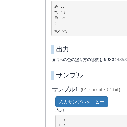
j)
N
K
N
K
u_1
v_1
u
v
1
1
u_2
v_2
u
v
2
2
\vdots
⋮
u_N
v_N
u
v
N
N
出力
998244353
頂点への色の塗り方の総数を
998244353
サンプル
サンプル1
(01_sample_01.txt)
入力サンプルをコピー
入力
3 3

1 2
