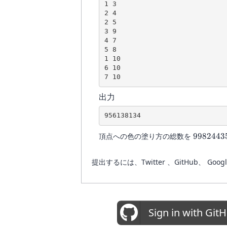
1 3

2 4

2 5

3 9

4 7

5 8

1 10

6 10

7 10
出力
956138134
9982443
頂点への色の塗り方の総数を
9982443
提出するには、Twitter 、GitHub
Sign in with Git