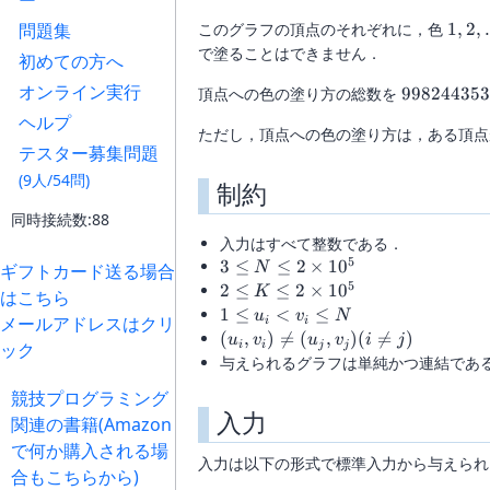
ー
1, 2,
問題集
このグラフの頂点のそれぞれに，色
1
,
2
,
\dots
で塗ることはできません．
初めての方へ
K
オンライン実行
998244353
頂点への色の塗り方の総数を
998244353
ヘルプ
ただし，頂点への色の塗り方は，ある頂点
テスター募集問題
(9人/54問)
制約
同時接続数:88
入力はすべて整数である．
5
3 \leq
3
≤
≤
2
×
1
0
ギフトカード送る場合
N
N \leq
5
2 \leq
2
≤
≤
2
×
1
0
K
はこちら
2
K \leq
1
1
≤
<
≤
u
v
N
メールアドレスはクリ
i
i
\times
2
\leq
(u_i,
(
,
)

=
(
,
)
(

=
)
u
v
u
v
i
j
ック
i
i
j
j
10^5
\times
u_i
v_i)
与えられるグラフは単純かつ連結であ
10^5
<
\neq
競技プログラミング
v_i
(u_j,
入力
関連の書籍(Amazon
\leq
v_j)
N
(i
で何か購入される場
入力は以下の形式で標準入力から与えられ
\neq
合もこちらから)