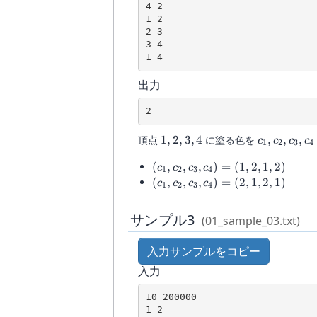
4 2

1 2

2 3

3 4

1 4
出力
2
1,
c_1,
頂点
1
,
2
,
3
,
4
に塗る色を
,
,
,
c
c
c
c
1
2
3
4
2,
c_2,
(c_1,
(
,
,
,
)
=
(
1
,
2
,
1
,
2
)
3,
c_3,
c
c
c
c
1
2
3
4
c_2,
(c_1,
4
c_4
(
,
,
,
)
=
(
2
,
1
,
2
,
1
)
c
c
c
c
1
2
3
4
c_3,
c_2,
c_4)
c_3,
サンプル3
(01_sample_03.txt)
= (1,
c_4)
2, 1,
= (2,
入力サンプルをコピー
2)
1, 2,
1)
入力
10 200000

1 2
