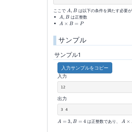
A,B
ここで
,
は以下の条件を満たす必要が
A
B
A,B
,
は正整数
A
B
A\times
×
=
A
B
P
B=P
サンプル
サンプル1
入力サンプルをコピー
入力
12
出力
3 4
A=3,B=4
A\t
=
3
,
=
4
は正整数であり、
×
A
B
A
B=3