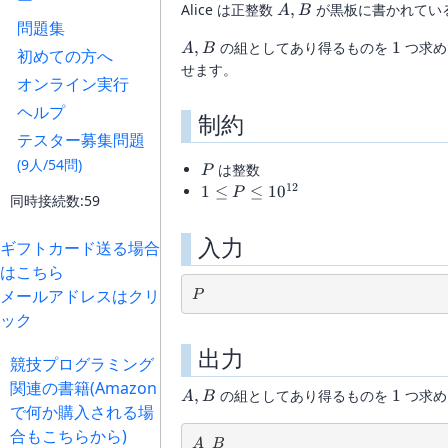
ー
A,B
Alice は正整数
,
が黒板に書かれてい
A
B
問題集
A,B
1
,
の組としてあり得るものを
1
つ求め
A
B
初めての方へ
せます。
オンライン実行
ヘルプ
制約
テスター募集問題
(9人/54問)
P
は整数
P
12
1\le
1
≤
≤
1
0
P
同時接続数:59
P\le
10^{12}
入力
ギフトカード送る場合
はこちら
P
メールアドレスはクリ
P
ック
出力
競技プログラミング
関連の書籍(Amazon
A,B
1
,
の組としてあり得るものを
1
つ求め
A
B
で何か購入される場
合もこちらから)
A
B
A
B