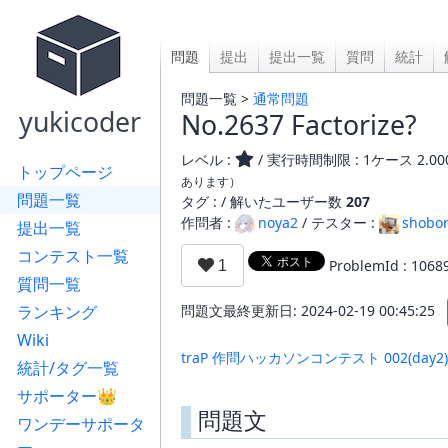
問題
提出
提出一覧
質問
統計
問題一覧 >
通常問題
yukicoder
No.2637 Factorize?
レベル :
/ 実行時間制限 : 1ケース 2.0
トップページ
あります）
問題一覧
タグ : /
解いたユーザー数
207
作問者 :
noya2
/ テスター :
shobo
提出一覧
コンテスト一覧
ProblemId : 1068
質問一覧
ランキング
問題文最終更新日: 2024-02-19 00:45:25
Wiki
traP 作問ハッカソンコンテスト 002(day2)
統計/タグ一覧
サポーター👑
問題文
ワンデーサポータ