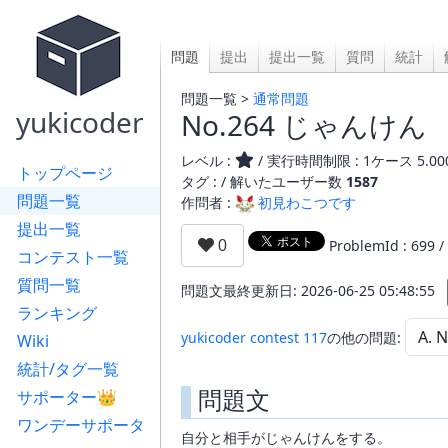
問題
提出
提出一覧
質問
統計
問題一覧 >
通常問題
yukicoder
No.264 じゃんけん
レベル :
/ 実行時間制限 : 1ケース 5.00
トップページ
タグ : /
解いたユーザー数
1587
問題一覧
作問者 :
初見わこつです
提出一覧
ProblemId : 699 /
コンテスト一覧
質問一覧
問題文最終更新日: 2026-06-25 05:48:55
ランキング
yukicoder contest 117
の他の問題:
Wiki
統計/タグ一覧
問題文
サポーター👑
ワンデーサポータ
自分と相手がじゃんけんをする。