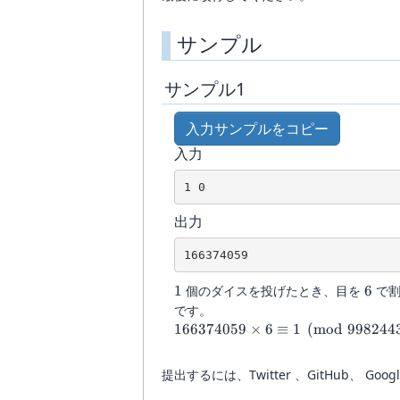
サンプル
サンプル1
入力サンプルをコピー
入力
1 0
出力
166374059
1
6
1
個のダイスを投げたとき、目を
6
で割
です。
166374059
166374059
×
6
≡
1
(
mod
998244
\times 6
\equiv 1
提出するには、Twitter 、GitHub
\pmod