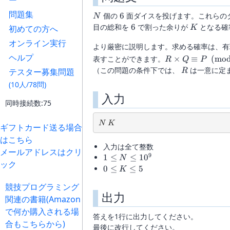
ー
問題集
N
6
個の
6
面ダイスを投げます。これらの
N
6
K
目の総和を
6
で割った余りが
となる確
初めての方へ
K
オンライン実行
より厳密に説明します。求める確率は、
ヘルプ
R \times Q
表すことができます。
×
≡
(
mo
R
Q
P
\equiv P
R
（この問題の条件下では、
は一意に定
テスター募集問題
R
\pmod
(10人/78問)
{998244353}
入力
同時接続数:75
N\ K
N
K
ギフトカード送る場合
はこちら
入力は全て整数
メールアドレスはクリ
9
1 \le
1
≤
≤
1
0
N
ック
N
0
0
≤
≤
5
K
\le
\le
競技プログラミング
10^9
K
出力
関連の書籍(Amazon
\le
5
で何か購入される場
答えを1行に出力してください。
合もこちらから)
最後に改行してください。