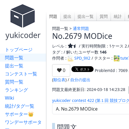
問題
提出
提出一覧
質問
統計
問題一覧 >
通常問題
yukicoder
No.2679 MODice
レベル :
/ 実行時間制限 : 1ケース 2.
トップページ
タグ : /
解いたユーザー数
146
問題一覧
作問者 :
SPD_9X2
/ テスター :
tute
提出一覧
ProblemId : 7069
コンテスト一覧
(
順位表
) /
自分の提出
質問一覧
ランキング
問題文最終更新日: 2024-03-18 14:23:28
Wiki
yukicoder contest 422 (第１回
統計/タグ一覧
サポーター👑
ワンデーサポータ
問題文