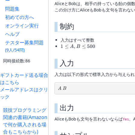
ー
+
AliceとBobは、相手の持っている飴の
問題集
B
この分け方にAliceもBobも文句を言わ
初めての方へ
制約
オンライン実行
ヘルプ
入力はすべて整数
テスター募集問題
1
1
≤
,
≤
500
A
B
(9人/54問)
\leq
A,
同時接続数:86
入力
B
\leq
入力は以下の形式で標準入力から与えられ
ギフトカード送る場合
500
はこちら
A \  B
メールアドレスはクリ
A
B
ック
出力
競技プログラミング
関連の書籍(Amazon
AliceもBobも文句を言わないならば
、
Yes
で何か購入される場
合もこちらから)