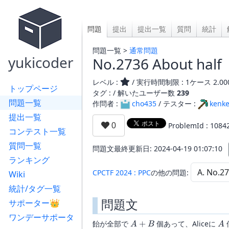
問題
提出
提出一覧
質問
統計
問題一覧 >
通常問題
yukicoder
No.2736 About half
レベル :
/ 実行時間制限 : 1ケース 2.00
トップページ
タグ : /
解いたユーザー数
239
問題一覧
作問者 :
cho435
/ テスター :
kenk
提出一覧
ProblemId : 1084
コンテスト一覧
質問一覧
問題文最終更新日: 2024-04-19 01:07:10
ランキング
CPCTF 2024 : PPC
の他の問題:
Wiki
統計/タグ一覧
問題文
サポーター👑
ワンデーサポータ
A
A
飴が全部で
+
個あって、Aliceに
A
B
A