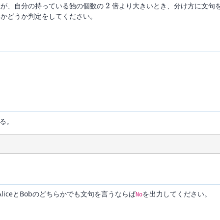
2
個数が、自分の持っている飴の個数の
2
倍より大きいとき、分け方に文句
ないかどうか判定をしてください。
る。
AliceとBobのどちらかでも文句を言うならば
を出力してください。
No