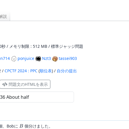
解説
0秒 / メモリ制限 : 512 MB / 標準ジャッジ問題
en714
ponjuice
Nzt3
tassei903
2 /
CPCTF 2024 : PPC
(
順位表
) /
自分の提出
問題文のHTMLを表示
B
個、Bobに
個分けました。
B