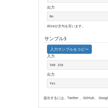
出力
No
Aliceが文句を言います。
サンプル3
入力サンプルをコピー
入力
500 250
出力
Yes
提出するには、Twitter 、GitHub