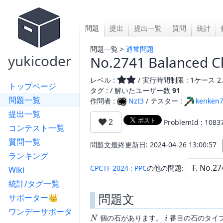
問題
提出
提出一覧
質問
統計
問題一覧 >
通常問題
yukicoder
No.2741 Balanced C
レベル :
/ 実行時間制限 : 1ケース 2.
トップページ
タグ : /
解いたユーザー数
91
問題一覧
作問者 :
Nzt3
/ テスター :
kenken
提出一覧
ProblemId : 1083
コンテスト一覧
質問一覧
問題文最終更新日: 2024-04-26 13:00:57
ランキング
CPCTF 2024 : PPC
の他の問題:
Wiki
統計/タグ一覧
問題文
サポーター👑
ワンデーサポータ
N
i
個の石があります。
番目の石のタイ
N
i