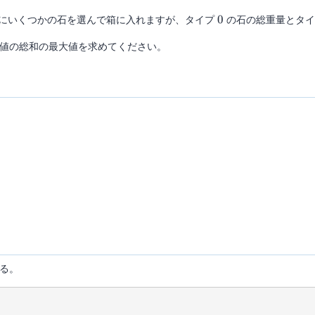
0
にいくつかの石を選んで箱に入れますが、タイプ
0
の石の総重量とタ
値の総和の最大値を求めてください。
る。