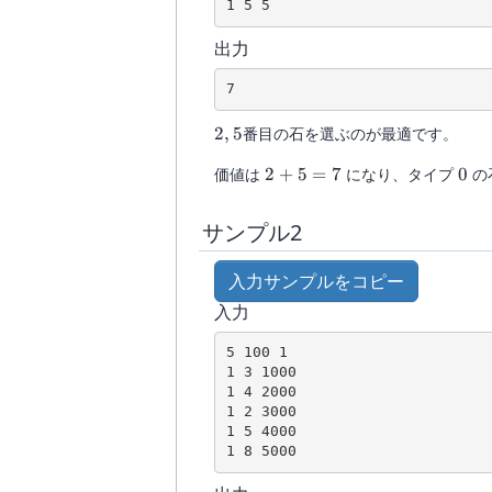
1 5 5
出力
7
2,5
2
,
5
番目の石を選ぶのが最適です。
2+5=7
0
価値は
2
+
5
=
7
になり、タイプ
0
の
サンプル2
入力サンプルをコピー
入力
5 100 1

1 3 1000

1 4 2000

1 2 3000

1 5 4000
