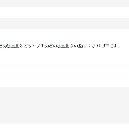
3
1
5
2
D
石の総重量
3
とタイプ
1
の石の総重量
5
の差は
2
で
以下です。
D