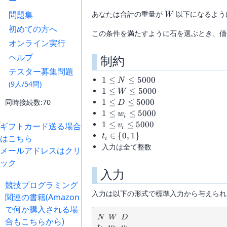
ー
W
問題集
あなたは合計の重量が
以下になるよう
W
初めての方へ
この条件を満たすように石を選ぶとき、価
オンライン実行
ヘルプ
制約
テスター募集問題
1 \le
1
≤
≤
5000
N
(9人/54問)
N
1 \le
1
≤
≤
5000
W
\le
W
1 \le
同時接続数:70
1
≤
≤
5000
D
5000
\le
D
1 \le
1
≤
≤
5000
w
i
5000
\le
w_i
1 \le
1
≤
≤
5000
ギフトカード送る場合
v
i
5000
\le
v_i
t_i \in
∈
{
0
,
1
}
t
はこちら
i
5000
\le
\
入力は全て整数
メールアドレスはクリ
5000
{0,1\}
ック
入力
競技プログラミング
入力は以下の形式で標準入力から与えられ
関連の書籍(Amazon
で何か購入される場
N
W
D
N
W
D
合もこちらから)
t_1
w_1
v_1
t
w
v