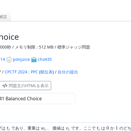
解説
hoice
000秒 / メモリ制限 : 512 MB / 標準ジャッジ問題
714
ponjuice
cho435
7 /
CPCTF 2024 : PPC
(
順位表
) /
自分の提出
問題文のHTMLを表示
t_i
w_i
v_i
t_i
0
1
プは
であり、重量は
、 価値は
です。ここで
は
0
か
1
のどち
t
w
v
t
i
i
i
i