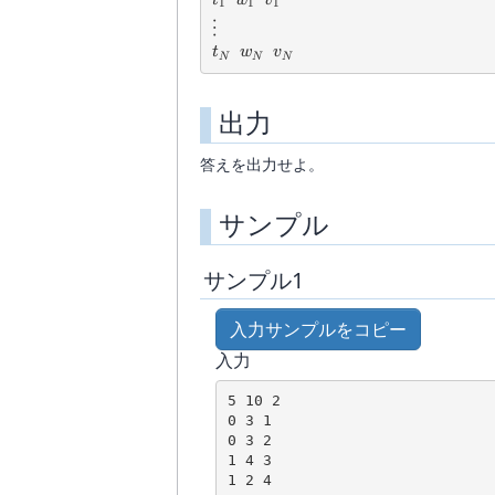
1
1
1
\vdots
⋮
t_N
w_N
v_N
t
w
v
N
N
N
出力
答えを出力せよ。
サンプル
サンプル1
入力サンプルをコピー
入力
5 10 2

0 3 1

0 3 2

1 4 3

1 2 4
