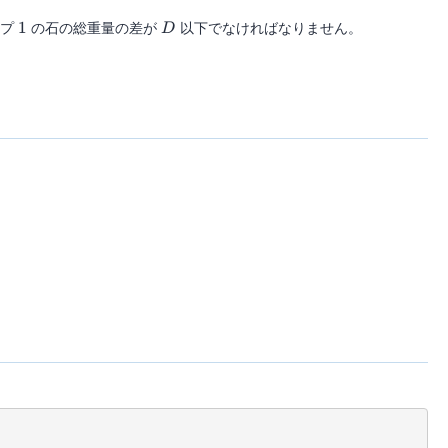
1
D
イプ
1
の石の総重量の差が
以下でなければなりません。
D