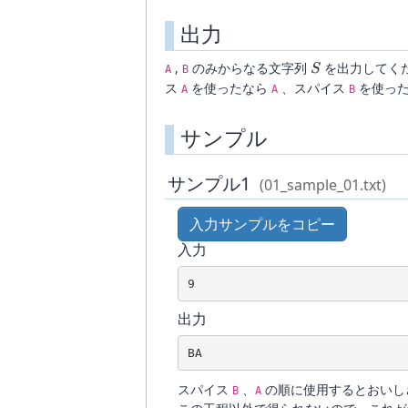
10^{18}
出力
S
,
のみからなる文字列
を出力してく
S
A
B
ス
を使ったなら
、スパイス
を使っ
A
A
B
サンプル
サンプル1
(01_sample_01.txt)
入力サンプルをコピー
入力
9
出力
BA
スパイス
、
の順に使用するとおいし
B
A