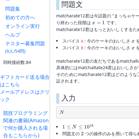
ー
問題文
問題集
matcharate12君は今話題の “まっち
初めての方へ
x=1
り終わった段階は
=
1
です。
x
オンライン実行
matcharate12君はもっとおいしくす
ヘルプ
x
スパイス
: 今のケーキのおいしさ
x
A
テスター募集問題
x
スパイス
: 今のケーキのおいしさ
x
B
(9人/54問)
matcharate12君の友だちであるma
同時接続数:84
具体的にはmatchaRate24君はおいしさ
そのためにmatcharate12君はど
ギフトカード送る場合
証されます。
はこちら
メールアドレスはクリ
入力
ック
N
競技プログラミング
N
関連の書籍(Amazon
18
1\le
1
≤
≤
1
0
で何か購入される場
N
N\le
2
問題文の
2
つの操作のみを用いて得ら
合もこちらから)