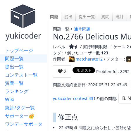
問題
提出
提出一覧
質問
統計
問題一覧 >
通常問題
yukicoder
No.2766 Delicious Mul
レベル :
/ 実行時間制限 : 1ケース 2.
トップページ
タグ : /
解いたユーザー数
123
問題一覧
作問者 :
matcharate12
/ テスター :
提出一覧
ProblemId : 8292
コンテスト一覧
質問一覧
問題文最終更新日: 2024-05-31 22:43:49
ランキング
yukicoder contest 431
の他の問題:
Wiki
統計/タグ一覧
修正点
サポーター👑
ワンデーサポータ
22:43時点 問題文に紛らわしい箇