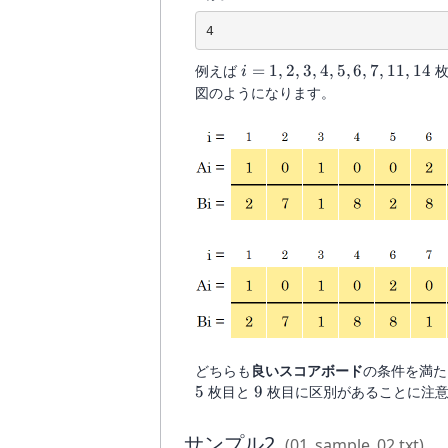
4
i=1,2,3,4,5,6,7,11,14
例えば
=
1
,
2
,
3
,
4
,
5
,
6
,
7
,
11
,
14
枚
i
図のようになります。
どちらも
良いスコアボード
の条件を満
5
9
5
枚目と
9
枚目に区別があることに注意
サンプル2
(01_sample_02.txt)