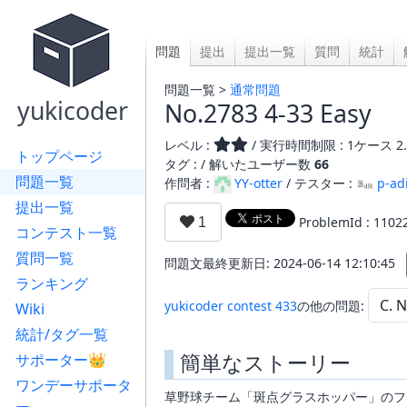
問題
提出
提出一覧
質問
統計
問題一覧 >
通常問題
yukicoder
No.2783 4-33 Easy
レベル :
/ 実行時間制限 : 1ケース 2.
トップページ
タグ : /
解いたユーザー数
66
問題一覧
作問者 :
YY-otter
/ テスター :
p-ad
提出一覧
ProblemId : 1102
コンテスト一覧
質問一覧
問題文最終更新日: 2024-06-14 12:10:45
ランキング
yukicoder contest 433
の他の問題:
Wiki
統計/タグ一覧
簡単なストーリー
サポーター👑
ワンデーサポータ
草野球チーム「斑点グラスホッパー」のフ