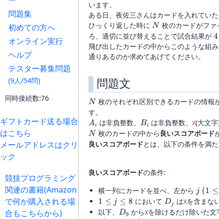
ー
います。
問題集
ある日、夜佐三さんはカードを入れていた
N
ひっくり返した時に
枚のカードがファ
初めての方へ
N
4
ろ、適切に並び替えることで試合結果が
4
オンライン実行
3
飛び出したカードの中からこのような組み
ヘルプ
通りあるのか求めてあげてください。
テスター募集問題
問題文
(9人/54問)
同時接続数:76
N
枚のそれぞれ区別できるカードの情報
N
す。
ギフトカード送る場合
A_i
B_i
は非負整数、
は非負整数、
(大文
A
B
X
i
i
はこちら
N
枚のカードの中から
良いスコアボード
N
メールアドレスはクリ
良いスコアボード
とは、以下の条件を満
ック
良いスコアボード
の条件:
競技プログラミング
関連の書籍(Amazon
j\
横一列にカードを並べ、左から
(
1
≤
j
(1\leq
で何か購入される場
1\leq
D_j
1
≤
≤
8
において
は
を含まな
j
D
X
j
j\leq
j\leq
D_9
以下、
から
を除けるだけ除いた文
合もこちらから)
D
X
9