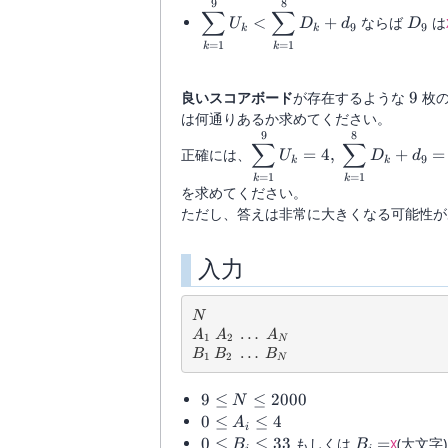
9)
8
9
8
\displaystyle\sum_{k=1}^9U
D_9
∑
∑
<
+
ならば
は
U
D
d
D
9
9
k
k
=
1
=
1
k
k
9
良いスコアボード
が存在するような
9
枚の
は何通りあるか求めてください。
9
8
\displaystyle\sum_{k=1
∑
∑
正確には、
=
4
,
+
=
U
D
d
\displaystyle\sum_{k=
9
k
k
=
1
=
1
k
k
を求めてください。
ただし、答えは非常に大きくなる可能性
入力
N
N
A_1\ A_2\ \dots\ A_N
…
A
A
A
1
2
N
B_1\ B_2\ \dots\ B_N
…
B
B
B
1
2
N
9\leq
9
≤
≤
2000
N
N\leq
0\leq
0
≤
≤
4
A
i
2000
A_i\leq
0\leq
B_i=
0
≤
≤
33
もしくは
=
(大文字
B
B
X