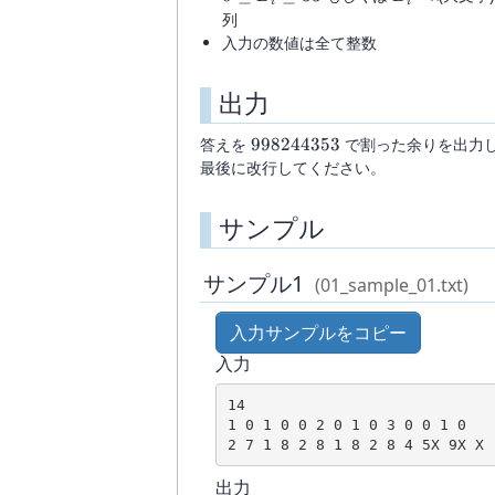
i
i
4
B_i\leq
列
33
入力の数値は全て整数
出力
998244353
答えを
998244353
で割った余りを出力
最後に改行してください。
サンプル
サンプル1
(01_sample_01.txt)
入力サンプルをコピー
入力
14

1 0 1 0 0 2 0 1 0 3 0 0 1 0

2 7 1 8 2 8 1 8 2 8 4 5X 9X X
出力