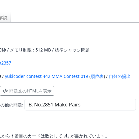
解説
0秒 / メモリ制限 : 512 MB / 標準ジャッジ問題
a2357
0 /
yukicoder contest 442 MMA Contest 019
(
順位表
) /
自分の提出
問題文のHTMLを表示
9
の他の問題:
i
A_i
左から
番目のカードは数として
が書かれています。
i
A
i