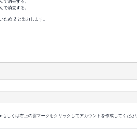
んで消去する。
んで消去する。
2
ないため
2
と出力します。
、 Googleもしくは右上の雲マークをクリックしてアカウントを作成してくださ