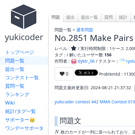
問題
提出
提出一覧
質問
統計
問題一覧 >
通常問題
yukicoder
No.2851 Make Pairs
レベル :
/ 実行時間制限 : 1ケース 2.00
トップページ
タグ : /
解いたユーザー数
156
問題一覧
作問者 :
dyktr_06
/ テスター :
ryot
提出一覧
ProblemId : 1130
コンテスト一覧
質問一覧
問題文最終更新日: 2024-08-21 21:37:32
ランキング
yukicoder contest 442 MMA Contest 01
Wiki
統計/タグ一覧
問題文
サポーター👑
ワンデーサポータ
N
枚のカードが一列に並べられており、
N