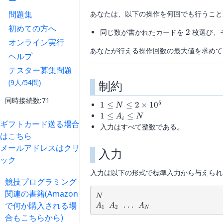
ー
問題集
あなたは、以下の操作を何回でも行うこと
初めての方へ
2
同じ数が書かれたカードを
2
枚選び、
オンライン実行
あなたが行える操作回数の最大値を求めて
ヘルプ
テスター募集問題
(9人/54問)
制約
同時接続数:71
5
1 \leq
1
≤
≤
2
×
1
0
N
N \leq
1
1
≤
≤
A
N
i
ギフトカード送る場合
2
\leq
入力はすべて整数である。
\times
はこちら
A_i
10^5
\leq
メールアドレスはクリ
入力
N
ック
入力は以下の形式で標準入力から与えられ
競技プログラミング
関連の書籍(Amazon
N
N
で何か購入される場
A_1
A_2
A_{N}
 ... 
A
A
A
1
2
N
合もこちらから)