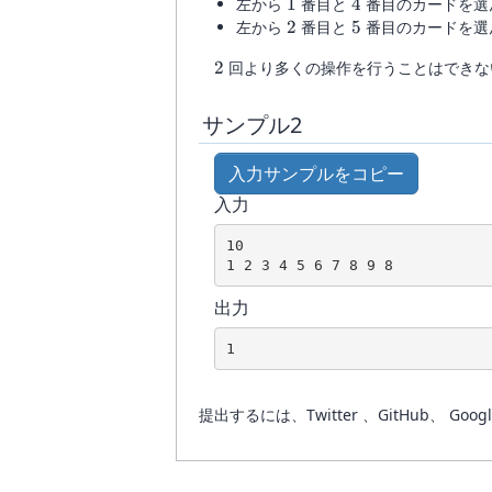
1
4
左から
1
番目と
4
番目のカードを選
2
5
左から
2
番目と
5
番目のカードを選
2
2
回より多くの操作を行うことはでき
サンプル2
入力サンプルをコピー
入力
10

出力
提出するには、Twitter 、GitHub