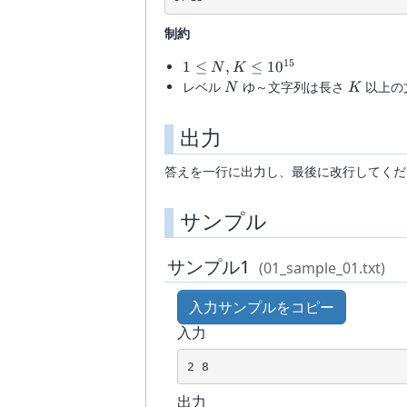
制約
15
1\leq
1
≤
,
≤
1
0
N
K
N,K\leq
N
K
レベル
ゆ～文字列は長さ
以上の
N
K
10^{15}
出力
答えを一行に出力し、最後に改行してくだ
サンプル
サンプル1
(01_sample_01.txt)
入力サンプルをコピー
入力
出力