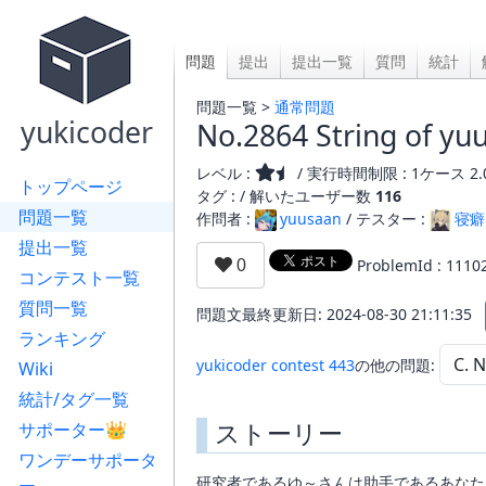
問題
提出
提出一覧
質問
統計
問題一覧 >
通常問題
yukicoder
No.2864 String of yu
レベル :
/ 実行時間制限 : 1ケース 2.
トップページ
タグ : /
解いたユーザー数
116
問題一覧
作問者 :
yuusaan
/ テスター :
寝癖
提出一覧
ProblemId : 1110
コンテスト一覧
質問一覧
問題文最終更新日: 2024-08-30 21:11:35
ランキング
yukicoder contest 443
の他の問題:
Wiki
統計/タグ一覧
ストーリー
サポーター👑
ワンデーサポータ
研究者であるゆ～さんは助手であるあなた