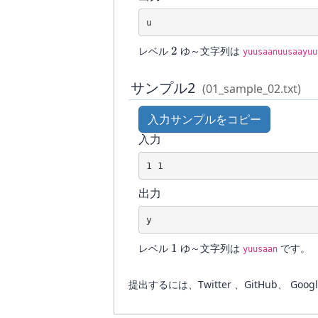
u
2
レベル
2
ゆ～文字列は
yuusaanuusaayuu
サンプル2
(01_sample_02.txt)
入力サンプルをコピー
入力
出力
y
1
レベル
1
ゆ～文字列は
です。
yuusaan
提出するには、Twitter 、GitHub