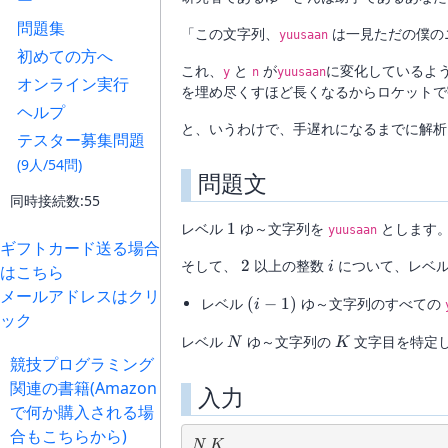
ー
問題集
「この文字列、
は一見ただの僕のニ
yuusaan
初めての方へ
これ、
と
が
に変化しているよ
y
n
yuusaan
オンライン実行
を埋め尽くすほど長くなるからロケットで
ヘルプ
と、いうわけで、手遅れになるまでに解析
テスター募集問題
(9人/54問)
問題文
同時接続数:55
1
レベル
1
ゆ～文字列を
とします
yuusaan
ギフトカード送る場合
2
i
そして、
2
以上の整数
について、レベ
i
はこちら
メールアドレスはクリ
(i-
レベル
(
−
1
)
ゆ～文字列のすべての
i
ック
1)
N
K
レベル
ゆ～文字列の
文字目を特定
N
K
競技プログラミング
関連の書籍(Amazon
入力
で何か購入される場
合もこちらから)
N\ K
N
K