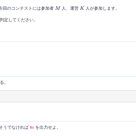
M
K
今回のコンテストには参加者
人、運営
人が参加します。
M
K
判定してください。
る。
そうでなければ
を出力せよ。
No