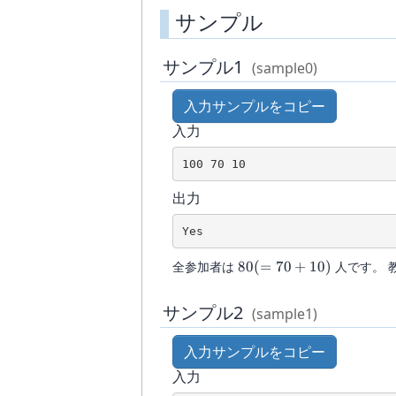
サンプル
サンプル1
(sample0)
入力サンプルをコピー
入力
出力
80(
全参加者は
80
(
=
70
+
10
)
人です。 
=
70
サンプル2
(sample1)
+
10)
入力サンプルをコピー
入力