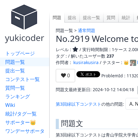
問題
提出
提出一覧
質問
統計
問題一覧 >
通常問題
yukicoder
No.2919 Welcome to
レベル :
/ 実行時間制限 : 1ケース 2.00
トップページ
タグ : /
解いたユーザー数
237
問題一覧
作問者 :
kusirakusira
/ テスター : 👑
提出一覧
ProblemId : 1132
コンテスト一覧
質問一覧
問題文最終更新日: 2024-10-12 14:04:18
ランキング
第3回緑以下コンテスト
の他の問題:
Wiki
統計/タグ一覧
問題文
サポーター👑
ワンデーサポータ
第3回緑以下コンテストは青山学院大学青