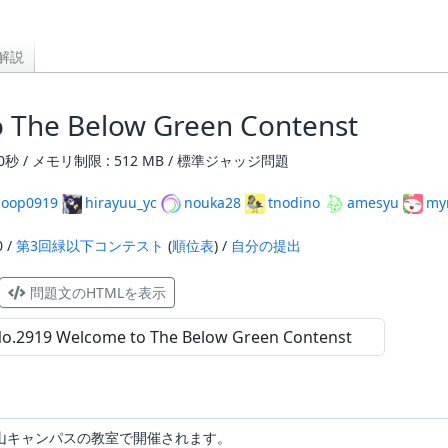
解説
 The Below Green Contenst
0秒 / メモリ制限 : 512 MB / 標準ジャッジ問題
loop0919
hirayuu_yc
nouka28
tnodino
amesyu
my
0 /
第3回緑以下コンテスト
(
順位表
) /
自分の提出
問題文のHTMLを表示
山キャンパスの教室で開催されます。