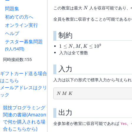
ー
N
この教室は最大
人を収容可能であり、
問題集
N
初めての方へ
全員を教室に収容することが可能であるか
オンライン実行
ヘルプ
制約
テスター募集問題
9
1 \le
1
≤
,
,
≤
1
0
N
M
K
(9人/54問)
N,M,K
入力は全て整数
\le
同時接続数:155
10^9
入力
ギフトカード送る場合
入力は以下の形式で標準入力から与えられ
はこちら
メールアドレスはクリ
N\ M\ K
ック
N
M
K
競技プログラミング
出力
関連の書籍(Amazon
で何か購入される場
全参加者が教室に収容可能であれば
、
Yes
合もこちらから)