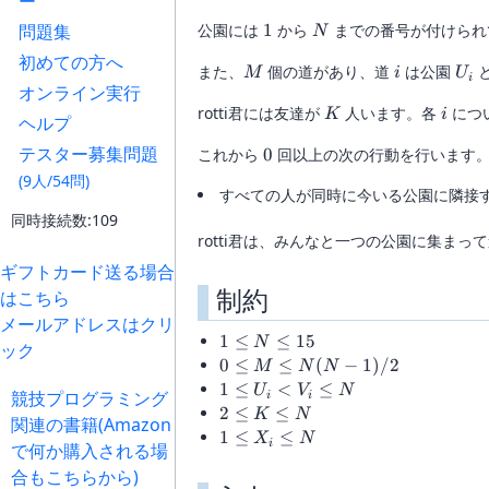
ー
1
N
問題集
公園には
1
から
までの番号が付けられ
N
初めての方へ
M
i
U_i
また、
個の道があり、道
は公園
M
i
U
i
オンライン実行
K
i
rotti君には友達が
人います。各
につ
K
i
ヘルプ
テスター募集問題
0
これから
0
回以上の次の行動を行います
(9人/54問)
すべての人が同時に今いる公園に隣接
同時接続数:109
rotti君は、みんなと一つの公園に集まっ
ギフトカード送る場合
制約
はこちら
メールアドレスはクリ
1\leq
1
≤
≤
15
N
ック
N\leq
0\leq
0
≤
≤
(
−
1
)
/2
M
N
N
15
M\leq
1\leq
1
≤
<
≤
U
V
N
競技プログラミング
i
i
N(N-
U_i
2\leq
2
≤
≤
K
N
関連の書籍(Amazon
1)/2
<
K\leq
1\leq
1
≤
≤
X
N
i
で何か購入される場
V_i
N
X_i\leq
合もこちらから)
\leq
N