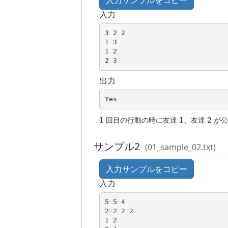
入力
3 2 2

1 3

1 2

出力
Yes
1
1
2
1
回目の行動の時に友達
1
、友達
2
が
サンプル2
(01_sample_02.txt)
入力サンプルをコピー
入力
5 5 4

2 2 2 2

1 2
