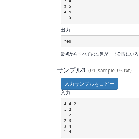
2 4

3 5

4 5

出力
Yes
最初からすべての友達が同じ公園にいる
サンプル3
(01_sample_03.txt)
入力サンプルをコピー
入力
4 4 2

1 2

1 2

2 3

3 4
