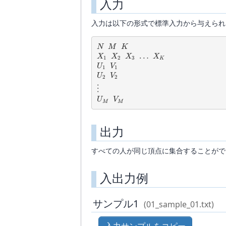
入力
N
入力は以下の形式で標準入力から与えられ
N
M
K
N
M
K
X_1
X_2
X_3
\dots
…
X_K
X
X
X
X
1
2
3
K
U_1
V_1
U
V
1
1
U_2
V_2
U
V
2
2
\vdots
⋮
U_M
V_M
U
V
M
M
出力
すべての人が同じ頂点に集合することがで
入出力例
サンプル1
(01_sample_01.txt)
入力サンプルをコピー