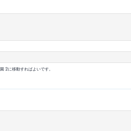
2
公園
2
に移動すればよいです。