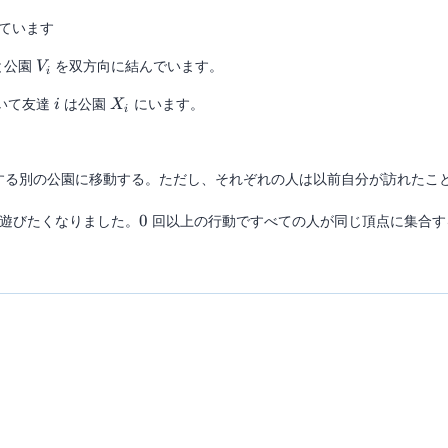
ています
V_i
と公園
を双方向に結んでいます。
V
i
i
X_i
いて友達
は公園
にいます。
i
X
i
。
する別の公園に移動する。ただし、それぞれの人は以前自分が訪れたこ
0
て遊びたくなりました。
0
回以上の行動ですべての人が同じ頂点に集合す