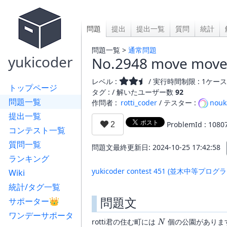
問題
提出
提出一覧
質問
統計
問題一覧 >
通常問題
yukicoder
No.2948 move move 
レベル :
/ 実行時間制限 : 1ケース 
トップページ
タグ : /
解いたユーザー数
92
問題一覧
作問者 :
rotti_coder
/ テスター :
nouk
提出一覧
ProblemId : 1080
コンテスト一覧
質問一覧
問題文最終更新日: 2024-10-25 17:42:58
ランキング
yukicoder contest 451 (並木中等プ
Wiki
統計/タグ一覧
問題文
サポーター👑
ワンデーサポータ
N
rotti君の住む町には
個の公園がありま
N