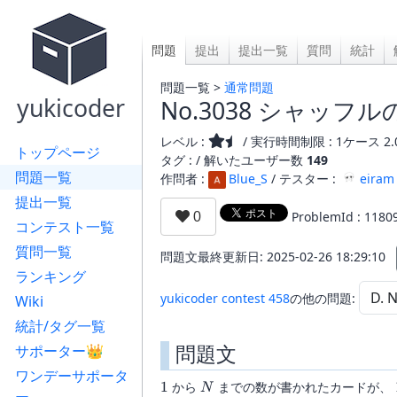
問題
提出
提出一覧
質問
統計
問題一覧 >
通常問題
yukicoder
No.3038 シャッフ
レベル :
/ 実行時間制限 : 1ケース 2.
トップページ
タグ : /
解いたユーザー数
149
問題一覧
作問者 :
Blue_S
/ テスター :
eiram
提出一覧
ProblemId : 1180
コンテスト一覧
質問一覧
問題文最終更新日: 2025-02-26 18:29:10
ランキング
yukicoder contest 458
の他の問題:
Wiki
統計/タグ一覧
問題文
サポーター👑
ワンデーサポータ
1
N
1
から
までの数が書かれたカードが、
N