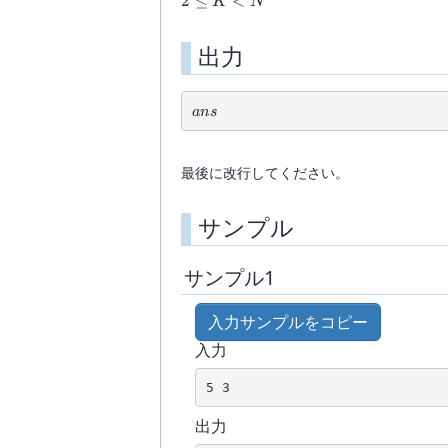
2
2
≤
<
K
N
10^{10}
\le
K
出力
\lt
N
ans
an
s
最後に改行してください。
サンプル
サンプル1
入力サンプルをコピー
入力
5 3
出力