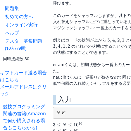
ー
呼びます。
問題集
このカードをシャッフルしますが、以下の
初めての方へ
入れ替えシャッフル:上下に重なっている
オンライン実行
マジシャンシャッフル: 一番上のカード
ヘルプ
3,
例えばカードの状態が上から
3
,
4
,
2
,
1
と
テスター募集問題
4,
3
,
4
,
1
,
2
のどれかの状態にすることができ
(10人/79問)
2,
の状態にすることができます。
1
同時接続数:80
eiramくんは、初期状態から一番上のカ
た。
ギフトカード送る場合
nauclhltくんは、逆張りが好きなの
はこちら
低で何回の入れ替えシャッフルをする必要
メールアドレスはクリ
ック
入力
競技プログラミング
N\ K
関連の書籍(Amazon
N
K
で何か購入される場
10
3 \le N
3
≤
≤
1
0
N
合もこちらから)
\le