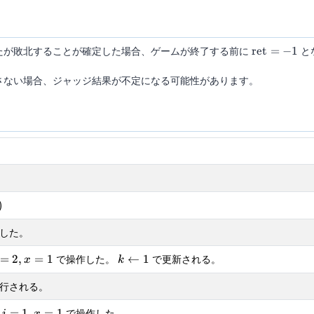
\mathrm{r
たが敗北することが確定した場合、ゲームが終了する前に
ret
=
−
1
と
= -1
さない場合、ジャッジ結果が不定になる可能性があります。
)
した。
=2,x=1
k\leftarrow
=
2
,
=
1
で操作した。
←
1
で更新される。
x
k
1
行される。
i=1,x=1
は
=
1
,
=
1
で操作した。