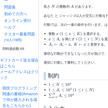
ー
N
A
長さ
の整数列
があります。
問題集
N
A
初めての方へ
あなた と ジャッジ の2人が交互に行動
オンライン実行
行動では、次の一連の操作を行います。は
ヘルプ
x \
テスター募集問題
整数
(
1
≤
≤
)
を選択する。
x
x
K
(1
x
i \
≤
を満たす
(
1
≤
≤
)
を選
x
A
i
i
N
(10人/78問)
i
\le
\le
(1
A_i
←
−
,
←
と更新する。
A
A
x
K
x
i
i
x
A_i
\le
同時接続数:69
\leftarrow
\le
i
適切な行動ができなくなった方が負けで、
A_i - x,\
K)
\le
K
ギフトカード送る場合
適切に行動して勝利してください。
N)
\leftarrow
はこちら
x
メールアドレスはクリ
制約
ック
4
1 \le
1
≤
≤
1
0
N
競技プログラミング
N
4
1 \le
1
≤
≤
1
0
(
1
≤
≤
)
A
i
N
i
関連の書籍(Amazon
\le
A_i
4
\sum
N
≤
1
0
∑
A
=
1
i
i
10^4
で何か購入される場
\le
_{i=1}^{N}A_i
10^4
\le 10^4
合もこちらから)