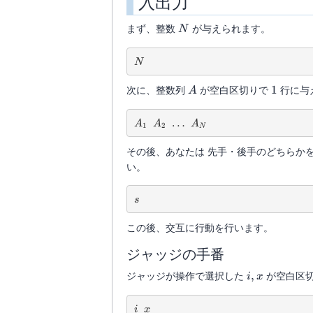
入出力
\
(1\le
N
まず、整数
が与えられます。
i \le
N
N)
N
N
A
1
次に、整数列
が空白区切りで
1
行に与
A
A_1
A_2
\ldots
…
A_N
A
A
A
1
2
N
その後、あなたは 先手・後手のどちらか
い。
s
s
この後、交互に行動を行います。
ジャッジの手番
i,x
ジャッジが操作で選択した
,
が空白区
i
x
i
x
i
x