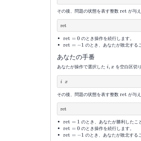
\mathrm
その後、問題の状態を表す整数
ret
が与え
\mathrm{ret}
ret
\mathrm{ret}
ret
=
0
のとき操作を続行します。
= 0
\mathrm{ret}
ret
=
−
1
のとき、あなたが敗北する
= -1
あなたの手番
i,x
あなたが操作で選択した
,
を空白区切
i
x
i
x
i
x
\mathrm
その後、問題の状態を表す整数
ret
が与え
\mathrm{ret}
ret
\mathrm{ret}
ret
=
1
のとき、あなたが勝利したこ
= 1
\mathrm{ret}
ret
=
0
のとき操作を続行します。
= 0
\mathrm{ret}
ret
=
−
1
のとき、あなたが敗北する