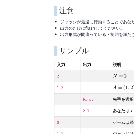
= -1
注意
ジャッジが最適に行動することであな
出力のたびにflushしてください。
出力形式が間違っている・制約を満た
サンプル
入力
出力
説明
N=2
=
2
N
2
A=
=
(
1
,
2
A
1 2
(1,2)
先手を選択
First
i
あなたは
i
2 1
ゲームは続
0
ジャッジ