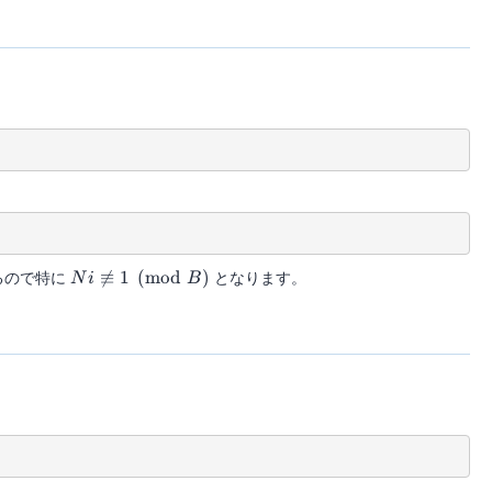
Ni
るので特に

≡
1
(
mod
)
となります。
N
i
B
\not\equiv
1
\pmod{B}