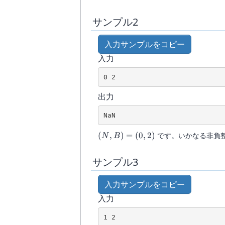
(1,1)
0
サンプル2
入力サンプルをコピー
入力
出力
(N,B)
(
,
)
=
(
0
,
2
)
です。いかなる非負
N
B
=
(0,2)
サンプル3
入力サンプルをコピー
入力