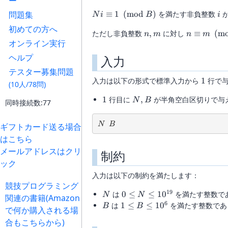
ー
Ni \equiv
i
問題集
≡
1
(
mod
)
を満たす非負整数
が
N
i
B
i
1
初めての方へ
n,m
n \equiv m
ただし非負整数
,
に対し
≡
(
m
\pmod{B}
n
m
n
m
オンライン実行
\pmod{B}
ヘルプ
入力
テスター募集問題
1
入力は以下の形式で標準入力から
1
行で与
(10人/78問)
1
N,
1
行目に
,
が半角空白区切りで与
N
B
同時接続数:77
B
N
B
N
B
ギフトカード送る場合
はこちら
メールアドレスはクリ
制約
ック
入力は以下の制約を満たします：
競技プログラミング
19
N
0 \leq N
は
0
≤
≤
1
0
を満たす整数で
N
N
関連の書籍(Amazon
\leq
6
B
1
は
1
≤
≤
1
0
を満たす整数であ
B
B
で何か購入される場
10^{19}
\leq
合もこちらから)
B