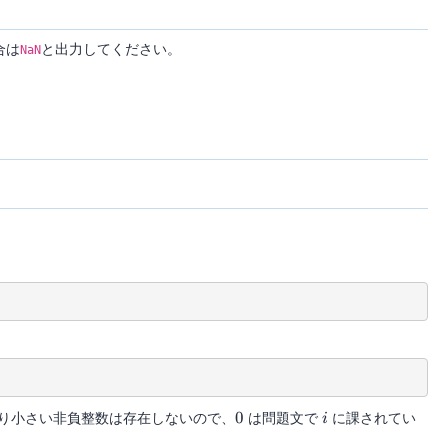
合は
と出力してください。
NaN
0
i
り小さい非負整数は存在しないので、
0
は問題文で
に課されてい
i