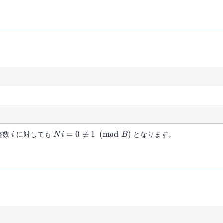
\pmod{B}
i
Ni = 0
整数
に対しても
=
0

≡
1
(
mod
)
となります。
i
N
i
B
\not\equiv
1
\pmod{B}