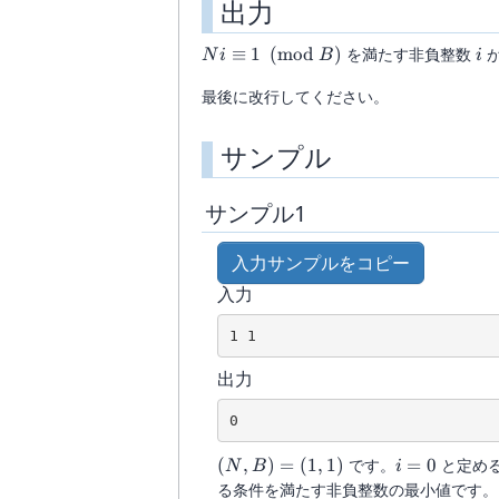
出力
\leq
10^6
Ni \equiv
i
≡
1
(
mod
)
を満たす非負整数
が
N
i
B
i
1
最後に改行してください。
\pmod{B}
サンプル
サンプル1
入力サンプルをコピー
入力
出力
(N,B)
i
(
,
)
=
(
1
,
1
)
です。
=
0
と定め
N
B
i
=
=
る条件を満たす非負整数の最小値です。