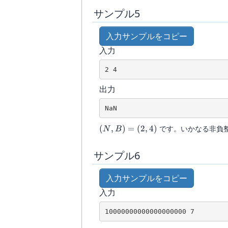
サンプル5
入力サンプルをコピー
入力
出力
(N,B)
(
,
)
=
(
2
,
4
)
です。いかなる非負
N
B
=
(2,4)
サンプル6
入力サンプルをコピー
入力