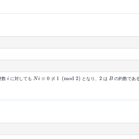
i
Ni \equiv
2
B
整数
に対しても
≡
0

≡
1
(
mod
2
)
となり、
2
は
の約数であ
i
N
i
B
0
\not\equiv
1
\pmod{2}