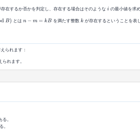
i
存在するか否かを判定し、存在する場合はそのような
の最小値を求
i
n -
k
od
)
とは
−
=
を満たす整数
が存在するということを表
B
n
m
k
B
k
m
=
kB
えられます：
えられます。
ある。
る。