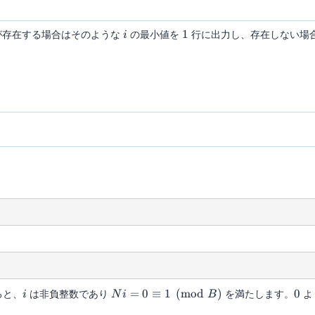
i
1
存在する場合はそのような
の最小値を
1
行に出力し、存在しない場
i
i
Ni = 0
0
ると、
は非負整数であり
=
0
≡
1
(
mod
)
を満たします。
0
よ
i
N
i
B
\equiv 1