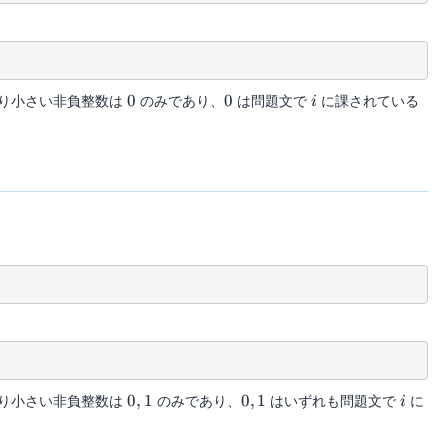
0
0
i
り小さい非負整数は
0
のみであり、
0
は問題文で
に課されている
i
0,1
0,1
i
り小さい非負整数は
0
,
1
のみであり、
0
,
1
はいずれも問題文で
に
i