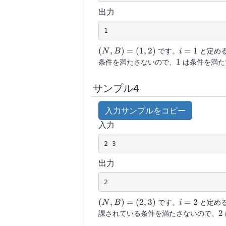
出力
(N,B)
i
(
,
)
=
(
1
,
2
)
です。
=
1
と定め
N
B
i
=
=
1
条件を満たさないので、
1
は条件を満た
(1,2)
1
サンプル4
入力サンプルをコピー
入力
出力
(N,B)
i
(
,
)
=
(
2
,
3
)
です。
=
2
と定め
N
B
i
=
=
2
課されている条件を満たさないので、
2
(2,3)
2