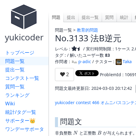
問題
提出
提出一覧
質問
統計
問題一覧 >
教育的問題
yukicoder
No.3133 法B逆元
レベル :
/ 実行時間制限 : 1ケース 2.
トップページ
タグ : /
解いたユーザー数
83
問題一覧
作問者 :
p-adic
/ テスター :
Taka
提出一覧
ProblemId : 1069
コンテスト一覧
質問一覧
問題文最終更新日: 2024-03-03 20:12:42
ランキング
yukicoder contest 466 オムニバスコン
Wiki
統計/タグ一覧
問題文
サポーター👑
ワンデーサポータ
N
B
非負整数
と正整数
が与えられます
N
B