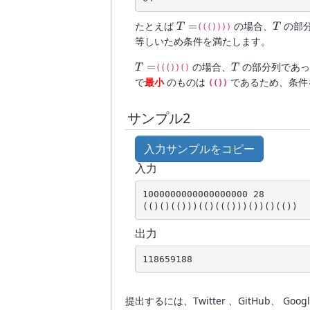
T
T
たとえば
=
の場合、
の部
T
T
((())))
=
等しいため条件を満たします。
T
T
=
の場合、
の部分列であ
T
T
((())()
=
で
最小
のものは
であるため、条件
(())
サンプル2
入力サンプルをコピー
入力
1000000000000000000 28

出力
提出するには、Twitter 、GitHub