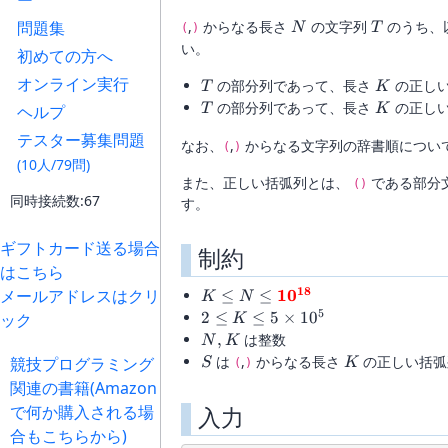
ー
K
N
T
問題集
,
からなる長さ
の文字列
のうち、
N
T
(
)
い。
初めての方へ
オンライン実行
T
K
の部分列であって、長さ
の正しい
T
K
T
K
の部分列であって、長さ
の正しい
ヘルプ
T
K
テスター募集問題
なお、
,
からなる文字列の辞書順につい
(
)
(10人/79問)
また、正しい括弧列とは、
である部分
()
同時接続数:67
す。
ギフトカード送る場合
制約
はこちら
18
メールアドレスはクリ
K\leq
1
0
≤
≤
K
N
N\leq\boldsymbol{\textcolor{
5
2\leq
2
≤
≤
5
×
1
0
ック
K
{10^{18}}}
K\leq
N,
,
は整数
N
K
5\times
K
S
K
は
,
からなる長さ
の正しい括弧
競技プログラミング
S
K
(
)
10^{5}
関連の書籍(Amazon
で何か購入される場
入力
合もこちらから)