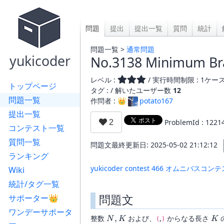
問題
提出
提出一覧
質問
統計
問題一覧 >
通常問題
yukicoder
No.3138 Minimum Br
レベル :
/ 実行時間制限 : 1ケース 
トップページ
タグ : /
解いたユーザー数
12
問題一覧
作問者 : 👑
potato167
提出一覧
ProblemId : 1221
コンテスト一覧
質問一覧
問題文最終更新日: 2025-05-02 21:12:12
ランキング
yukicoder contest 466 オムニバスコン
Wiki
統計/タグ一覧
問題文
サポーター👑
ワンデーサポータ
N,
K
整数
,
および、
,
からなる長さ
N
K
K
(
)