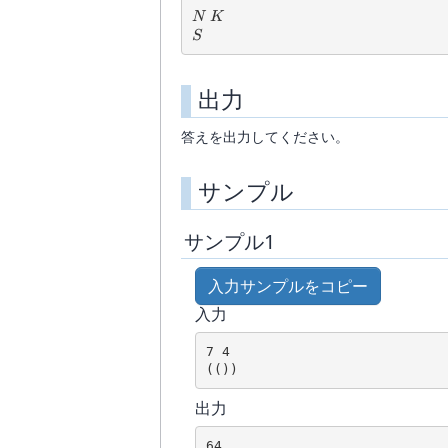
N\ K
N
K
S
S
出力
答えを出力してください。
サンプル
サンプル1
入力サンプルをコピー
入力
7 4

出力