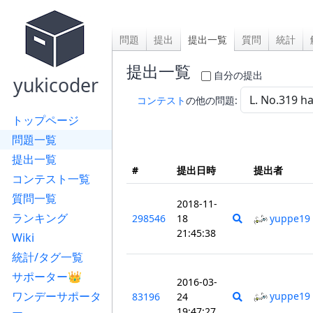
問題
提出
提出一覧
質問
統計
提出一覧
自分の提出
yukicoder
コンテスト
の他の問題:
トップページ
問題一覧
提出一覧
#
提出日時
提出者
コンテスト一覧
質問一覧
2018-11-
ランキング
298546
18
yuppe19
21:45:38
Wiki
統計/タグ一覧
サポーター👑
2016-03-
ワンデーサポータ
yuppe19
83196
24
19:47:27