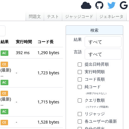
問題文
テスト
ジャッジコード
ジェネレータ
検索
結果
結果
実行時間
コード長
言語
392 ms
1,290 bytes
AC
提出日時昇順
CE
(最新)
実行時間順
-
1,723 bytes
--
コード長順
AC
純コード
CE
（外部プロセスなし）
(最新)
クエリ数順
-
1,715 bytes
--
（リアクティブ問題用）
AC
リジャッジ
各ユーザーの最新
-
1,528 bytes
CE
自分の提出