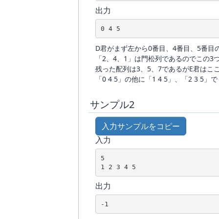
出力
0 4 5
D君がまず左から0番目、4番目、5番目
「2、4、1」は門松列であるのでこの3
残った配列は3、5、7であるがE君はこ
「0 4 5」の他に「1 4 5」、「2 3
サンプル2
入力サンプルをコピー
入力
5

1 2 3 4 5
出力
-1