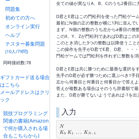
ー
全ての値が異なりA、B、Cのうち2番目に
問題集
D君とE君はこの門松列を使った門松ゲー
初めての方へ
最初にN個の正の整数が横に1列に並んで
オンライン実行
まず、N個の整数のうち左からa番目の整数
ヘルプ
このX、Y、Zが門松列であればD君はこの
このとき消した3つの整数は以降使うこと
テスター募集問題
この操作を先手がD君でE君、D君、・・
(10人/79問)
門松ゲームでは門松列を作れずに整数を消
同時接続数:78
D君とE君は共に勝つために最善な選択を
先手のD君が必ず勝つために選ぶべき1手
ギフトカード送る場合
左から何番目と何番目と何番目かで答えよ(0-
はこちら
答えが複数ある場合はそのうち辞書順で最
メールアドレスはクリ
また、D君が勝てないようであれば-1を出
ック
入力
競技プログラミング
関連の書籍(Amazon
N
N
で何か購入される場
K_0\ K_1\ \dots\ K_{N-1}
…
K
K
K
0
1
−
1
N
合もこちらから)