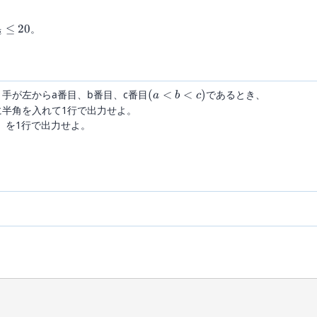
≤
20
。
i
(a<
手が左からa番目、b番目、c番目
(
<
<
)
であるとき、
a
b
c
b <
間に半角を入れて1行で出力せよ。
c)
」を1行で出力せよ。