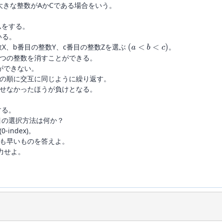
大きな整数がAかCである場合をいう。
ムをする。
いる。
(a
X、b番目の整数Y、c番目の整数Zを選ぶ
(
<
<
)
。
a
b
c
\lt
3つの整数を消すことができる。
b
ができない。
\lt
・の順に交互に同じように繰り返す。
c)
せなかったほうが負けとなる。
する。
目の選択方法は何か？
index)。
も早いものを答えよ。
力せよ。