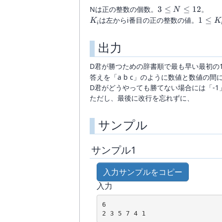
3\le
Nは正の整数の個数。
3
≤
≤
12
。
N
N
K_i
1\le
は左からi番目の正の整数の値。
1
≤
K
K
i
\le
K_i
12
\le
出力
20
D君が勝つための辞書順で最も早い最初の1
答えを「a b c」のように数値と数値の
D君がどうやっても勝てない場合には「-1
ただし、最後に改行を忘れずに、
サンプル
サンプル1
入力サンプルをコピー
入力
6

2 3 5 7 4 1