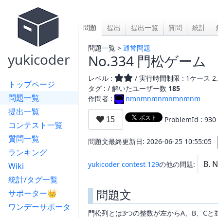
問題
提出
提出一覧
質問
統計
問題一覧 >
通常問題
yukicoder
No.334 門松ゲーム
レベル :
/ 実行時間制限 : 1ケース 2.
トップページ
タグ : /
解いたユーザー数
185
問題一覧
作問者 :
nmnmnmnmnmnmnm
提出一覧
ProblemId : 930
コンテスト一覧
質問一覧
問題文最終更新日: 2026-06-25 10:55:05
ランキング
yukicoder contest 129
の他の問題:
Wiki
統計/タグ一覧
問題文
サポーター👑
ワンデーサポータ
門松列とは3つの整数が左からA、B、Cと