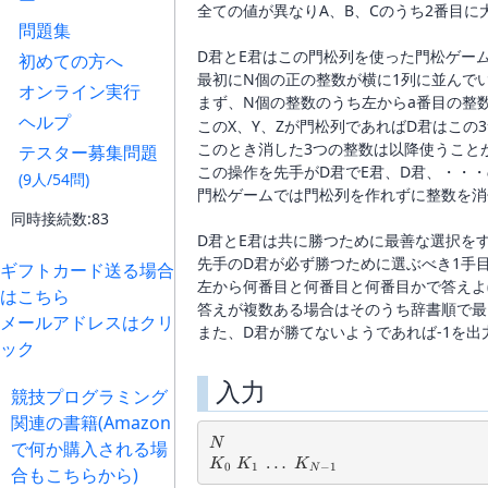
ー
全ての値が異なりA、B、Cのうち2番目に
問題集
D君とE君はこの門松列を使った門松ゲー
初めての方へ
最初にN個の正の整数が横に1列に並んで
オンライン実行
まず、N個の整数のうち左からa番目の整数
ヘルプ
このX、Y、Zが門松列であればD君はこの
このとき消した3つの整数は以降使うこと
テスター募集問題
この操作を先手がD君でE君、D君、・・
(9人/54問)
門松ゲームでは門松列を作れずに整数を消
同時接続数:83
D君とE君は共に勝つために最善な選択を
先手のD君が必ず勝つために選ぶべき1手
ギフトカード送る場合
左から何番目と何番目と何番目かで答えよ(0-
はこちら
答えが複数ある場合はそのうち辞書順で最
メールアドレスはクリ
また、D君が勝てないようであれば-1を出
ック
入力
競技プログラミング
関連の書籍(Amazon
N
N
で何か購入される場
K_0\ K_1\ \dots\ K_{N-1}
…
K
K
K
0
1
−
1
N
合もこちらから)