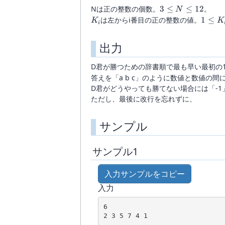
3\le
Nは正の整数の個数。
3
≤
≤
12
。
N
N
K_i
1\le
は左からi番目の正の整数の値。
1
≤
K
K
i
\le
K_i
12
\le
出力
20
D君が勝つための辞書順で最も早い最初の1
答えを「a b c」のように数値と数値の
D君がどうやっても勝てない場合には「-1
ただし、最後に改行を忘れずに、
サンプル
サンプル1
入力サンプルをコピー
入力
6

2 3 5 7 4 1