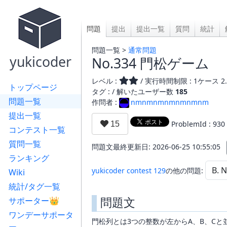
問題
提出
提出一覧
質問
統計
問題一覧 >
通常問題
yukicoder
No.334 門松ゲーム
レベル :
/ 実行時間制限 : 1ケース 2.
トップページ
タグ : /
解いたユーザー数
185
問題一覧
作問者 :
nmnmnmnmnmnmnm
提出一覧
ProblemId : 930
コンテスト一覧
質問一覧
問題文最終更新日: 2026-06-25 10:55:05
ランキング
yukicoder contest 129
の他の問題:
Wiki
統計/タグ一覧
問題文
サポーター👑
ワンデーサポータ
門松列とは3つの整数が左からA、B、Cと