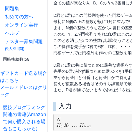
ー
全ての値が異なりA、B、Cのうち2番目に
問題集
D君とE君はこの門松列を使った門松ゲー
初めての方へ
最初にN個の正の整数が横に1列に並んで
オンライン実行
まず、N個の整数のうち左からa番目の整数
ヘルプ
このX、Y、Zが門松列であればD君はこの
このとき消した3つの整数は以降使うこと
テスター募集問題
この操作を先手がD君でE君、D君、・・
(9人/54問)
門松ゲームでは門松列を作れずに整数を消
同時接続数:58
D君とE君は共に勝つために最善な選択を
先手のD君が必ず勝つために選ぶべき1手
ギフトカード送る場合
左から何番目と何番目と何番目かで答えよ(0-
はこちら
答えが複数ある場合はそのうち辞書順で最
メールアドレスはクリ
また、D君が勝てないようであれば-1を出
ック
入力
競技プログラミング
関連の書籍(Amazon
N
N
で何か購入される場
K_0\ K_1\ \dots\ K_{N-1}
…
K
K
K
0
1
−
1
N
合もこちらから)