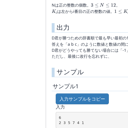
3\le
Nは正の整数の個数。
3
≤
≤
12
。
N
N
K_i
1\le
は左からi番目の正の整数の値。
1
≤
K
K
i
\le
K_i
12
\le
出力
20
D君が勝つための辞書順で最も早い最初の1
答えを「a b c」のように数値と数値の
D君がどうやっても勝てない場合には「-1
ただし、最後に改行を忘れずに、
サンプル
サンプル1
入力サンプルをコピー
入力
6

2 3 5 7 4 1