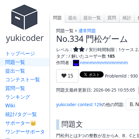
問題
提出
提出一覧
質問
統計
問題一覧 >
通常問題
yukicoder
No.334 門松ゲーム
レベル :
/ 実行時間制限 : 1ケース 2.
トップページ
タグ : /
解いたユーザー数
185
問題一覧
作問者 :
nmnmnmnmnmnmnm
提出一覧
ProblemId : 930
コンテスト一覧
質問一覧
問題文最終更新日: 2026-06-25 10:55:05
ランキング
yukicoder contest 129
の他の問題:
Wiki
統計/タグ一覧
問題文
サポーター👑
ワンデーサポータ
門松列とは3つの整数が左からA、B、Cと