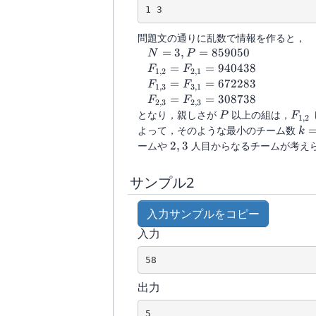
問題文の通りに乱数で情報を作ると，
N = 3,
=
3
,
=
859050
N
P
P =
F_{1,2}=F_{2,1}
=
=
940438
F
F
1
,
2
2
,
1
859050
= 940438
F_{1,3}=F_{3,1}
=
=
672283
F
F
1
,
3
3
,
1
= 672283
F_{2,3}=F_{2,3}
=
=
308738
F
F
2
,
3
2
,
3
= 308738
P
F_{1
となり，親しさが
以上の組は，
P
F
1
,
2
k=
よって，そのような最小のチーム数
k
2,3
ームや
2
,
3
人目からなるチームが考え
サンプル2
入力サンプルをコピー
入力
出力
5
