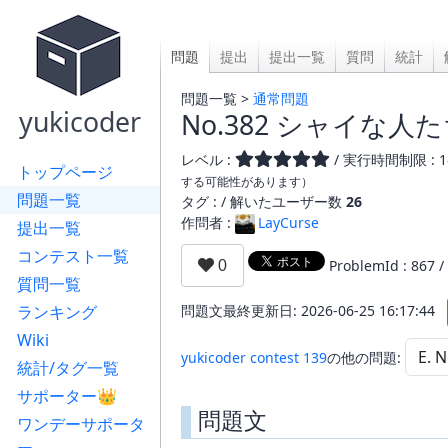
問題
提出
提出一覧
質問
統計
問題一覧 >
通常問題
yukicoder
No.382 シャイな人たち
レベル :
/ 実行時間制限 : 
トップページ
する可能性があります）
問題一覧
タグ : /
解いたユーザー数
26
作問者 :
LayCurse
提出一覧
コンテスト一覧
ProblemId : 867 /
質問一覧
ランキング
問題文最終更新日: 2026-06-25 16:17:44
Wiki
yukicoder contest 139
の他の問題:
統計/タグ一覧
サポーター👑
問題文
ワンデーサポータ