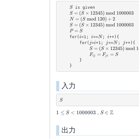
S
 is given

S
S = (S \times 12345)\ {\rm mod
=
(
×
12345
)
mod
1000003
S
S
N = (S\ {\rm mod}\ 120) + 2
=
(
mod
120
)
+
2
N
S
S = (S \times 12345)\ {\rm mod
=
(
×
12345
)
mod
1000003
S
S
P = S
=
P
S
i
i
N
i
    for(
=1; 
<=
; 
++){

i
i
N
i
j
i
j
N
j
        for(
=
+1; 
<=
; 
++){

j
i
j
N
j
S = (S \times 12345)\
=
(
×
12345
)
mod
1
S
S
F_{ij} = F_{ji} = S
=
=
F
F
S
ij
j
i
        }

入力
S
S
Z
1 \leq S
S \in
1
≤
<
1000003
，
∈
S
S
<
\mathbb{Z}
1000003
出力