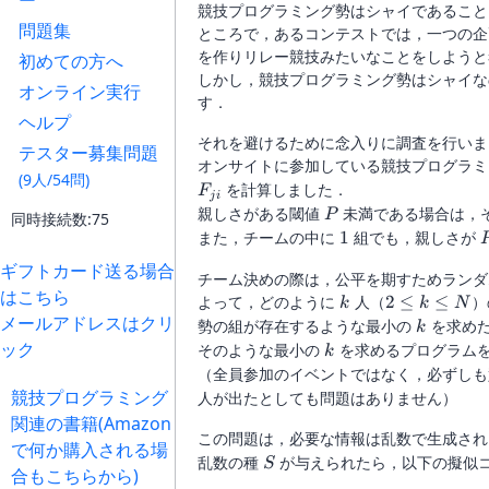
ー
競技プログラミング勢はシャイであること
問題集
ところで，あるコンテストでは，一つの企
を作りリレー競技みたいなことをしようと
初めての方へ
しかし，競技プログラミング勢はシャイな
オンライン実行
す．
ヘルプ
それを避けるために念入りに調査を行いま
テスター募集問題
オンサイトに参加している競技プログラ
(9人/54問)
を計算しました．
F
j
i
P
親しさがある閾値
未満である場合は，
P
同時接続数:75
1
また，チームの中に
1
組でも，親しさが
ギフトカード送る場合
チーム決めの際は，公平を期すためランダ
はこちら
k
2
よって，どのように
人（
2
≤
≤
）
k
k
N
メールアドレスはクリ
\leq
k
勢の組が存在するような最小の
を求め
k
k
ック
k
そのような最小の
を求めるプログラム
k
\leq
（全員参加のイベントではなく，必ずしも
N
競技プログラミング
人が出たとしても問題はありません）
関連の書籍(Amazon
この問題は，必要な情報は乱数で生成さ
で何か購入される場
S
乱数の種
が与えられたら，以下の擬似
S
合もこちらから)