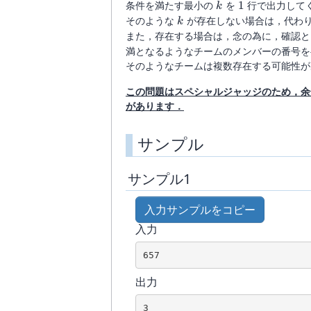
k
1
条件を満たす最小の
を
1
行で出力して
k
k
そのような
が存在しない場合は，代わ
k
また，存在する場合は，念の為に，確認と
満となるようなチームのメンバーの番号
そのようなチームは複数存在する可能性
この問題はスペシャルジャッジのため，余
があります．
サンプル
サンプル1
入力サンプルをコピー
入力
出力
3
