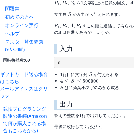
ー
P_1,
1
A
,
,
を
1
文字以上の任意の回文、
P
P
P
A
1
2
3
問題集
P_2,
S
文字列
が入力から与えられます。
P_3
S
初めての方へ
オンライン実行
P_1,
,
,
,
をこの順に連結して得られ
P
P
A
P
1
2
3
P_2,
の組は何通りあるでしょうか。
ヘルプ
A,
テスター募集問題
P_3
入力
(9人/54問)
同時接続数:69
ギフトカード送る場合
S
1行目に文字列
が与えられる
S
4 \le
はこちら
4
≤
∣
∣
≤
500000
S
|S| \le
S
は半角英小文字のみから成る
メールアドレスはクリ
S
500000
ック
出力
競技プログラミング
答えの整数を1行で出力してください。
関連の書籍(Amazon
で何か購入される場
最後に改行してください。
合もこちらから)